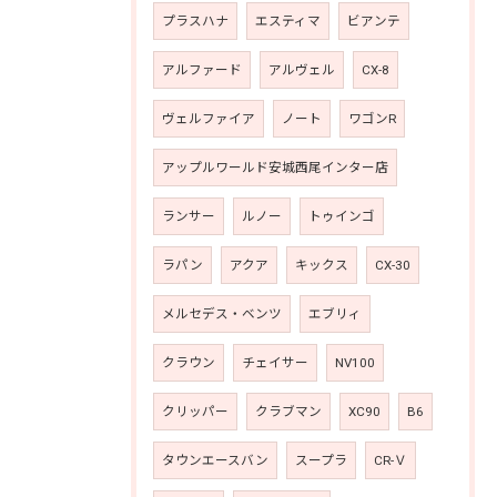
プラスハナ
エスティマ
ビアンテ
アルファード
アルヴェル
CX-8
ヴェルファイア
ノート
ワゴンR
アップルワールド安城西尾インター店
ランサー
ルノー
トゥインゴ
ラパン
アクア
キックス
CX-30
メルセデス・ベンツ
エブリィ
クラウン
チェイサー
NV100
クリッパー
クラブマン
XC90
B6
タウンエースバン
スープラ
CR-Ｖ