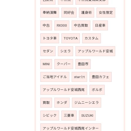
奉納演舞
同好会
護身術
女性限定
中古
RX300
中古買取
日産車
トヨタ車
TOYOTA
カスタム
セダン
シエラ
アップルワールド安城
MINI
クーパー
豊田市
ご当地アイドル
star☆t
豊田カフェ
アップルワールド安城西尾
ボルボ
買取
ホンダ
ジムニーシエラ
シビック
三菱車
SUZUKI
アップルワールド安城西尾インター