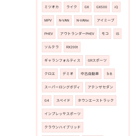
ミツオカ
ライク
GX
GX500
iQ
MPV
N-VAN
N-VANe:
アイミーブ
PHEV
アウトランダーPHEV
モコ
IS
ソルテラ
RX200t
ギャランフォルティス
GRスポーツ
クロエ
デミオ
中古自動車
ｂB
スーパーロングボディ
アテンザセダン
G4
スペイド
タウンエーストラック
インプレッサスポーツ
クラウンハイブリッド