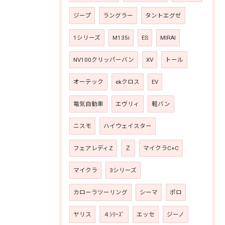
ジープ
ラングラー
タントエグゼ
1シリーズ
M135i
ES
MIRAI
NV100クリッパーバン
XV
トール
オーテック
ekクロス
EV
電気自動車
エヴリィ
軽バン
ニスモ
ハイウェイスター
フェアレディZ
Ｚ
マイクラC+C
マイクラ
3シリーズ
カローラツーリング
シーマ
ポロ
ヤリス
４ｼﾘｰｽﾞ
エッセ
ジーノ