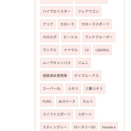
ハイウエイスター
フレアワゴン
アリア
カローラ
カローラスポーツ
カロスポ
ビートル
ランドクルーザー
ランクル
ナナマル
LS
LS600hL
ムーヴキャンバス
ジムニ
登録済未使用車
デイズルークス
スーパーGL
ふそう
三菱ふそう
FUSO
ekスペース
カムリ
スイフトスポーツ
スポーツ
スティングレー
ロータリーEV
Honda e