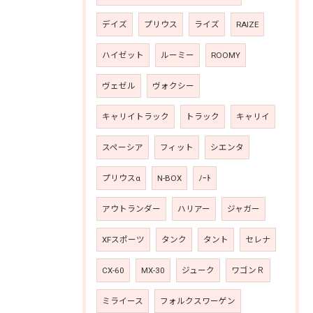
デイズ
プリウス
ライズ
RAIZE
ハイゼット
ルーミー
ROOMY
ヴェゼル
ヴォクシー
キャリイトラック
トラック
キャリイ
スペーシア
フィット
シエンタ
プリウスα
N-BOX
ﾉｰﾄ
アウトランダー
ハリアー
ジャガー
XFスポーツ
タンク
タント
セレナ
CX-60
MX-30
ジューク
ワゴンＲ
ミライース
フォルクスワーゲン