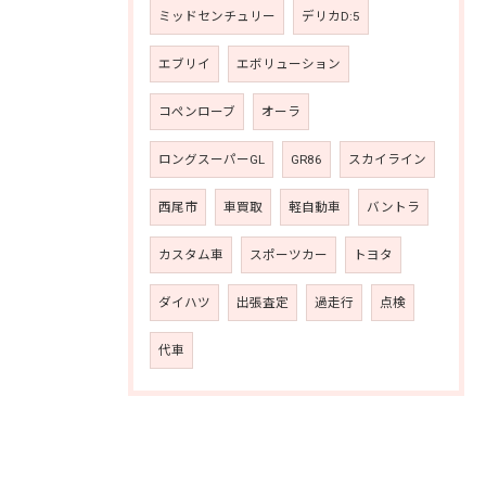
ミッドセンチュリー
デリカD:5
エブリイ
エボリューション
コペンローブ
オーラ
ロングスーパーGL
GR86
スカイライン
西尾市
車買取
軽自動車
バントラ
カスタム車
スポーツカー
トヨタ
ダイハツ
出張査定
過走行
点検
代車