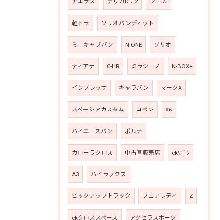
アエラス
デリカD：2
フーガ
軽トラ
ソリオバンディット
ミニキャブバン
N-ONE
ソリオ
ティアナ
C-HR
ミラジーノ
N-BOX+
インプレッサ
キャラバン
マークX
スペーシアカスタム
コペン
X6
ハイエースバン
ポルテ
カローラクロス
中古車販売店
ekﾜｺﾞﾝ
A3
ハイラックス
ピックアップトラック
フェアレディ
Z
ekクロススペース
アクセラスポーツ