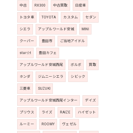
中古
RX300
中古買取
日産車
トヨタ車
TOYOTA
カスタム
セダン
シエラ
アップルワールド安城
MINI
クーパー
豊田市
ご当地アイドル
star☆t
豊田カフェ
アップルワールド安城西尾
ボルボ
買取
ホンダ
ジムニーシエラ
シビック
三菱車
SUZUKI
アップルワールド安城西尾インター
デイズ
プリウス
ライズ
RAIZE
ハイゼット
ルーミー
ROOMY
ヴェゼル