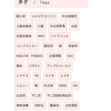
タグ
Tags
輸入車
メルセデスベンツ
中古車販売
三菱自動車
三菱
中古車買取
日産
日産自動車
4WD
ハイブリッド
コンパクトカー
間伐材
薪
安城市
NAGOYA FRANCE
出張買取
SUV
募金
ジモティ
アップルワールド
レクサス
RX
マツダ
スズキ
ジムニー
軽
中古車
BMW
VW
古武術
不二流
不二流愛知県支部
奉納演舞
同好会
護身術
女性限定