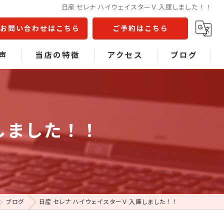
日産 セレナ ハイウェイスターＶ 入庫しました！！
お問い合わせはこちら
ご予約はこちら
声
当店の特徴
アクセス
ブログ
問
不動車
コラム
事故車
しました！！
中古車販売
車検
板金塗装
ブログ
日産 セレナ ハイウェイスターＶ 入庫しました！！