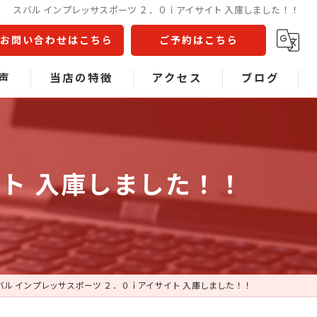
スバル インプレッサスポーツ ２．０ｉアイサイト 入庫しました！！
お問い合わせはこちら
ご予約はこちら
声
当店の特徴
アクセス
ブログ
問
不動車
コラム
事故車
イト 入庫しました！！
中古車販売
車検
板金塗装
バル インプレッサスポーツ ２．０ｉアイサイト 入庫しました！！