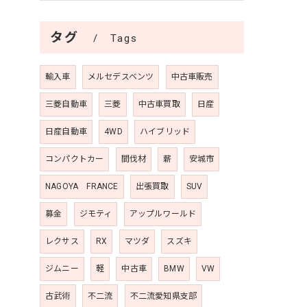
タグ
Tags
輸入車
メルセデスベンツ
中古車販売
三菱自動車
三菱
中古車買取
日産
日産自動車
4WD
ハイブリッド
コンパクトカー
間伐材
薪
安城市
NAGOYA FRANCE
出張買取
SUV
募金
ジモティ
アップルワールド
レクサス
RX
マツダ
スズキ
ジムニー
軽
中古車
BMW
VW
古武術
不二流
不二流愛知県支部