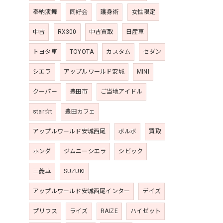
奉納演舞
同好会
護身術
女性限定
中古
RX300
中古買取
日産車
トヨタ車
TOYOTA
カスタム
セダン
シエラ
アップルワールド安城
MINI
クーパー
豊田市
ご当地アイドル
star☆t
豊田カフェ
アップルワールド安城西尾
ボルボ
買取
ホンダ
ジムニーシエラ
シビック
三菱車
SUZUKI
アップルワールド安城西尾インター
デイズ
プリウス
ライズ
RAIZE
ハイゼット