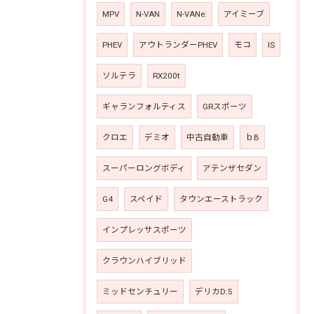
MPV
N-VAN
N-VANe:
アイミーブ
PHEV
アウトランダーPHEV
モコ
IS
ソルテラ
RX200t
ギャランフォルティス
GRスポーツ
クロエ
デミオ
中古自動車
ｂB
スーパーロングボディ
アテンザセダン
G4
スペイド
タウンエーストラック
インプレッサスポーツ
クラウンハイブリッド
ミッドセンチュリー
デリカD:5