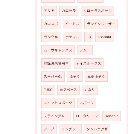
アリア
カローラ
カローラスポーツ
カロスポ
ビートル
ランドクルーザー
ランクル
ナナマル
LS
LS600hL
ムーヴキャンバス
ジムニ
登録済未使用車
デイズルークス
スーパーGL
ふそう
三菱ふそう
FUSO
ekスペース
カムリ
スイフトスポーツ
スポーツ
スティングレー
ロータリーEV
Honda e
ジープ
ラングラー
タントエグゼ