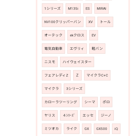
1シリーズ
M135i
ES
MIRAI
NV100クリッパーバン
XV
トール
オーテック
ekクロス
EV
電気自動車
エヴリィ
軽バン
ニスモ
ハイウェイスター
フェアレディZ
Ｚ
マイクラC+C
マイクラ
3シリーズ
カローラツーリング
シーマ
ポロ
ヤリス
４ｼﾘｰｽﾞ
エッセ
ジーノ
ミツオカ
ライク
GX
GX500
iQ