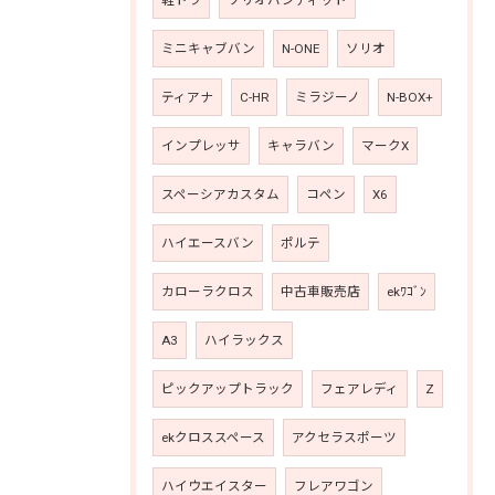
ミニキャブバン
N-ONE
ソリオ
ティアナ
C-HR
ミラジーノ
N-BOX+
インプレッサ
キャラバン
マークX
スペーシアカスタム
コペン
X6
ハイエースバン
ポルテ
カローラクロス
中古車販売店
ekﾜｺﾞﾝ
A3
ハイラックス
ピックアップトラック
フェアレディ
Z
ekクロススペース
アクセラスポーツ
ハイウエイスター
フレアワゴン