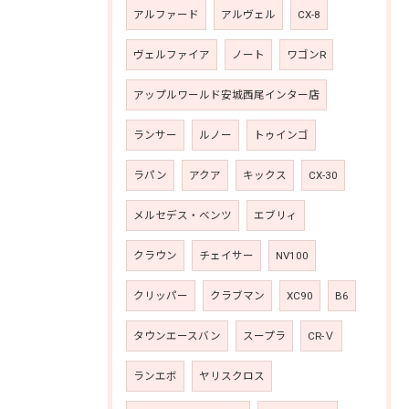
アルファード
アルヴェル
CX-8
ヴェルファイア
ノート
ワゴンR
アップルワールド安城西尾インター店
ランサー
ルノー
トゥインゴ
ラパン
アクア
キックス
CX-30
メルセデス・ベンツ
エブリィ
クラウン
チェイサー
NV100
クリッパー
クラブマン
XC90
B6
タウンエースバン
スープラ
CR-Ｖ
ランエボ
ヤリスクロス