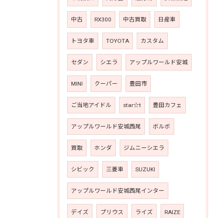
中古
RX300
中古買取
日産車
トヨタ車
TOYOTA
カスタム
セダン
シエラ
アップルワールド安城
MINI
クーパー
豊田市
ご当地アイドル
star☆t
豊田カフェ
アップルワールド安城西尾
ボルボ
買取
ホンダ
ジムニーシエラ
シビック
三菱車
SUZUKI
アップルワールド安城西尾インター
デイズ
プリウス
ライズ
RAIZE