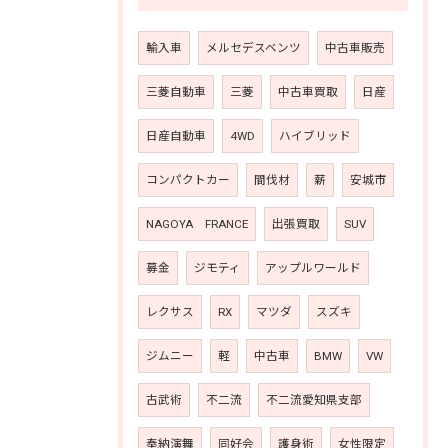
輸入車
メルセデスベンツ
中古車販売
三菱自動車
三菱
中古車買取
日産
日産自動車
4WD
ハイブリッド
コンパクトカー
間伐材
薪
安城市
NAGOYA FRANCE
出張買取
SUV
募金
ジモティ
アップルワールド
レクサス
RX
マツダ
スズキ
ジムニー
軽
中古車
BMW
VW
古武術
不二流
不二流愛知県支部
奉納演舞
同好会
護身術
女性限定