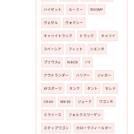
ハイゼット
ルーミー
ROOMY
ヴェゼル
ヴォクシー
キャリイトラック
トラック
キャリイ
スペーシア
フィット
シエンタ
プリウスα
N-BOX
ﾉｰﾄ
アウトランダー
ハリアー
ジャガー
XFスポーツ
タンク
タント
セレナ
CX-60
MX-30
ジューク
ワゴンＲ
ミライース
フォルクスワーゲン
ステップワゴン
カローラフィールダー