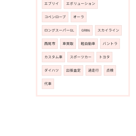
エブリイ
エボリューション
コペンローブ
オーラ
ロングスーパーGL
GR86
スカイライン
西尾市
車買取
軽自動車
バントラ
カスタム車
スポーツカー
トヨタ
ダイハツ
出張査定
過走行
点検
代車