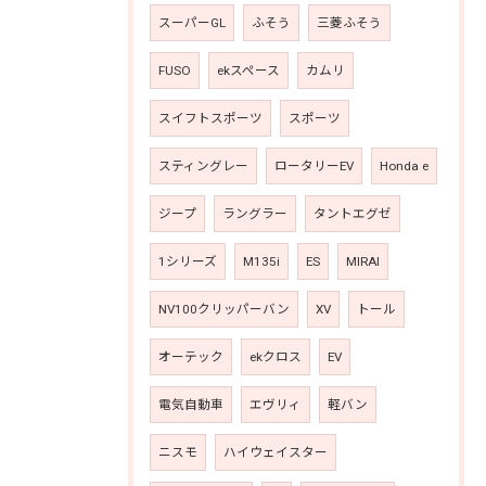
スーパーGL
ふそう
三菱ふそう
FUSO
ekスペース
カムリ
スイフトスポーツ
スポーツ
スティングレー
ロータリーEV
Honda e
ジープ
ラングラー
タントエグゼ
1シリーズ
M135i
ES
MIRAI
NV100クリッパーバン
XV
トール
オーテック
ekクロス
EV
電気自動車
エヴリィ
軽バン
ニスモ
ハイウェイスター