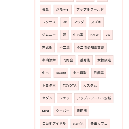
募金
ジモティ
アップルワールド
レクサス
RX
マツダ
スズキ
ジムニー
軽
中古車
BMW
VW
古武術
不二流
不二流愛知県支部
奉納演舞
同好会
護身術
女性限定
中古
RX300
中古買取
日産車
トヨタ車
TOYOTA
カスタム
セダン
シエラ
アップルワールド安城
MINI
クーパー
豊田市
ご当地アイドル
star☆t
豊田カフェ