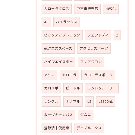
カローラクロス
中古車販売店
ekﾜｺﾞﾝ
A3
ハイラックス
ピックアップトラック
フェアレディ
Z
ekクロススペース
アクセラスポーツ
ハイウエイスター
フレアワゴン
アリア
カローラ
カローラスポーツ
カロスポ
ビートル
ランドクルーザー
ランクル
ナナマル
LS
LS600hL
ムーヴキャンバス
ジムニ
登録済未使用車
デイズルークス