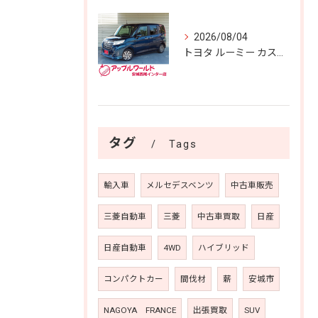
2026/08/04
トヨタ ルーミー カスタムＧ Ｓ 入庫しました！！
タグ
Tags
輸入車
メルセデスベンツ
中古車販売
三菱自動車
三菱
中古車買取
日産
日産自動車
4WD
ハイブリッド
コンパクトカー
間伐材
薪
安城市
NAGOYA FRANCE
出張買取
SUV