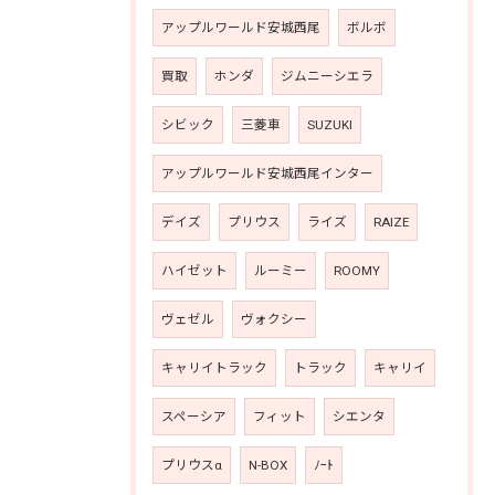
アップルワールド安城西尾
ボルボ
買取
ホンダ
ジムニーシエラ
シビック
三菱車
SUZUKI
アップルワールド安城西尾インター
デイズ
プリウス
ライズ
RAIZE
ハイゼット
ルーミー
ROOMY
ヴェゼル
ヴォクシー
キャリイトラック
トラック
キャリイ
スペーシア
フィット
シエンタ
プリウスα
N-BOX
ﾉｰﾄ