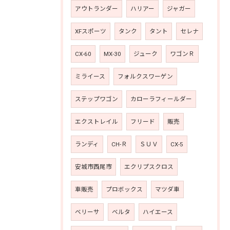
アウトランダー
ハリアー
ジャガー
XFスポーツ
タンク
タント
セレナ
CX-60
MX-30
ジューク
ワゴンＲ
ミライース
フォルクスワーゲン
ステップワゴン
カローラフィールダー
エクストレイル
フリード
販売
ランディ
CH-Ｒ
ＳＵＶ
CX-5
安城市西尾市
エクリプスクロス
車販売
プロボックス
マツダ車
ベリーサ
ベルタ
ハイエース