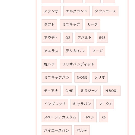
アテンザ
エルグランド
タウンエース
タフト
ミニキャブ
リーフ
アウディ
Q2
アバルト
595
アエラス
デリカD：2
フーガ
軽トラ
ソリオバンディット
ミニキャブバン
N-ONE
ソリオ
ティアナ
C-HR
ミラジーノ
N-BOX+
インプレッサ
キャラバン
マークX
スペーシアカスタム
コペン
X6
ハイエースバン
ポルテ