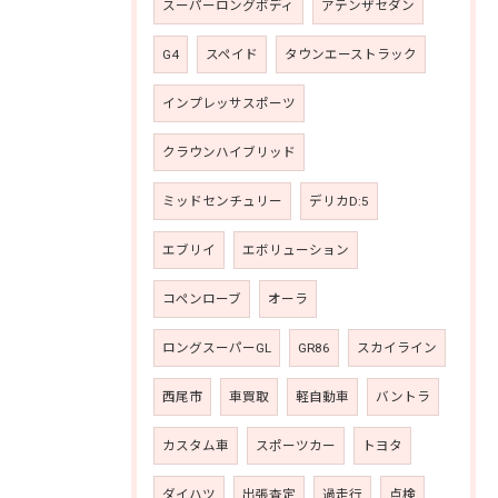
スーパーロングボディ
アテンザセダン
G4
スペイド
タウンエーストラック
インプレッサスポーツ
クラウンハイブリッド
ミッドセンチュリー
デリカD:5
エブリイ
エボリューション
コペンローブ
オーラ
ロングスーパーGL
GR86
スカイライン
西尾市
車買取
軽自動車
バントラ
カスタム車
スポーツカー
トヨタ
ダイハツ
出張査定
過走行
点検