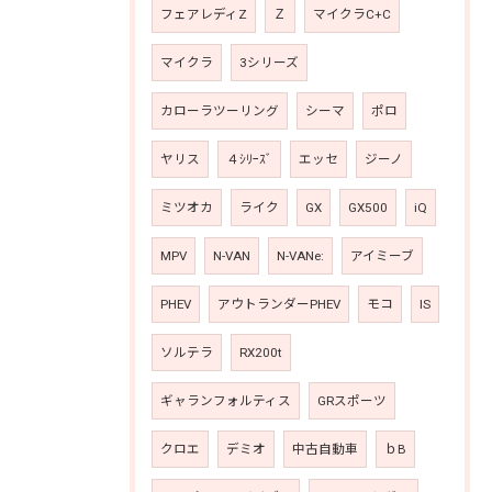
フェアレディZ
Ｚ
マイクラC+C
マイクラ
3シリーズ
カローラツーリング
シーマ
ポロ
ヤリス
４ｼﾘｰｽﾞ
エッセ
ジーノ
ミツオカ
ライク
GX
GX500
iQ
MPV
N-VAN
N-VANe:
アイミーブ
PHEV
アウトランダーPHEV
モコ
IS
ソルテラ
RX200t
ギャランフォルティス
GRスポーツ
クロエ
デミオ
中古自動車
ｂB