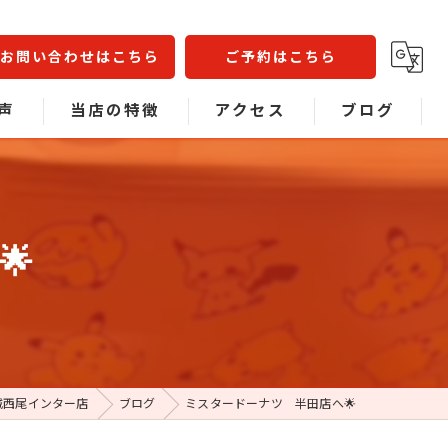
お問い合わせはこちら
ご予約はこちら
声
当店の特徴
アクセス
ブログ
問
不動車
コラム
事故車
🌟
中古車販売
車検
板金塗装
城西尾インター店
ブログ
ミスタードーナツ 半田店へ🌟