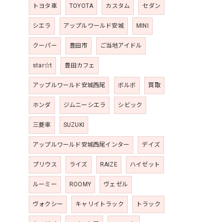
トヨタ車
TOYOTA
カスタム
セダン
シエラ
アップルワールド安城
MINI
クーパー
豊田市
ご当地アイドル
star☆t
豊田カフェ
アップルワールド安城西尾
ボルボ
買取
ホンダ
ジムニーシエラ
シビック
三菱車
SUZUKI
アップルワールド安城西尾インター
デイズ
プリウス
ライズ
RAIZE
ハイゼット
ルーミー
ROOMY
ヴェゼル
ヴォクシー
キャリイトラック
トラック