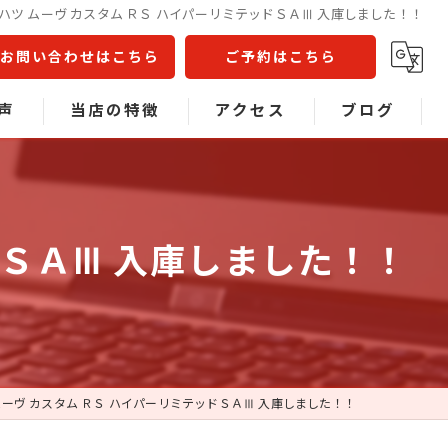
ハツ ムーヴ カスタム ＲＳ ハイパーリミテッドＳＡⅢ 入庫しました！！
お問い合わせはこちら
ご予約はこちら
声
当店の特徴
アクセス
ブログ
問
不動車
コラム
事故車
ドＳＡⅢ 入庫しました！！
中古車販売
車検
板金塗装
ムーヴ カスタム ＲＳ ハイパーリミテッドＳＡⅢ 入庫しました！！