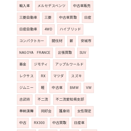
輸入車
メルセデスベンツ
中古車販売
三菱自動車
三菱
中古車買取
日産
日産自動車
4WD
ハイブリッド
コンパクトカー
間伐材
薪
安城市
NAGOYA FRANCE
出張買取
SUV
募金
ジモティ
アップルワールド
レクサス
RX
マツダ
スズキ
ジムニー
軽
中古車
BMW
VW
古武術
不二流
不二流愛知県支部
奉納演舞
同好会
護身術
女性限定
中古
RX300
中古買取
日産車