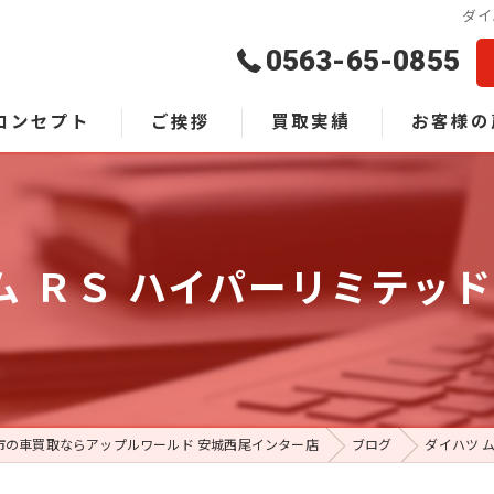
ダイ
0563-65-0855
コンセプト
ご挨拶
買取実績
お客様の
よくある質
ム ＲＳ ハイパーリミテッ
市の車買取ならアップルワールド 安城西尾インター店
ブログ
ダイハツ 