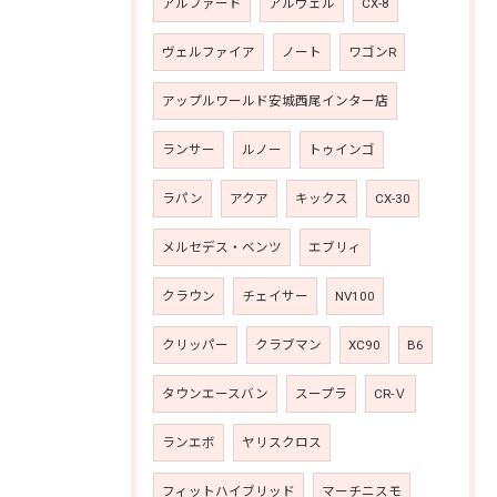
アルファード
アルヴェル
CX-8
ヴェルファイア
ノート
ワゴンR
アップルワールド安城西尾インター店
ランサー
ルノー
トゥインゴ
ラパン
アクア
キックス
CX-30
メルセデス・ベンツ
エブリィ
クラウン
チェイサー
NV100
クリッパー
クラブマン
XC90
B6
タウンエースバン
スープラ
CR-Ｖ
ランエボ
ヤリスクロス
フィットハイブリッド
マーチニスモ