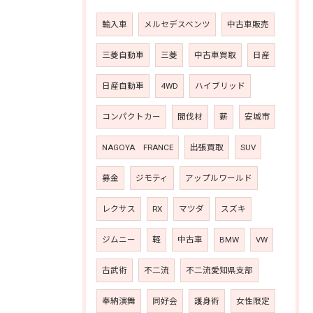
輸入車
メルセデスベンツ
中古車販売
三菱自動車
三菱
中古車買取
日産
日産自動車
4WD
ハイブリッド
コンパクトカー
間伐材
薪
安城市
NAGOYA FRANCE
出張買取
SUV
募金
ジモティ
アップルワールド
レクサス
RX
マツダ
スズキ
ジムニー
軽
中古車
BMW
VW
古武術
不二流
不二流愛知県支部
奉納演舞
同好会
護身術
女性限定