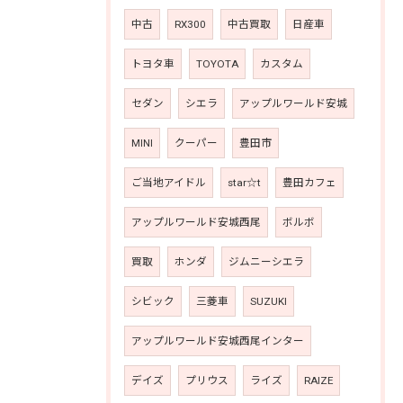
中古
RX300
中古買取
日産車
トヨタ車
TOYOTA
カスタム
セダン
シエラ
アップルワールド安城
MINI
クーパー
豊田市
ご当地アイドル
star☆t
豊田カフェ
アップルワールド安城西尾
ボルボ
買取
ホンダ
ジムニーシエラ
シビック
三菱車
SUZUKI
アップルワールド安城西尾インター
デイズ
プリウス
ライズ
RAIZE