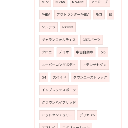
MPV
N-VAN
N-VANe:
アイミーブ
PHEV
アウトランダーPHEV
モコ
IS
ソルテラ
RX200t
ギャランフォルティス
GRスポーツ
クロエ
デミオ
中古自動車
ｂB
スーパーロングボディ
アテンザセダン
G4
スペイド
タウンエーストラック
インプレッサスポーツ
クラウンハイブリッド
ミッドセンチュリー
デリカD:5
エブリイ
エボリューション