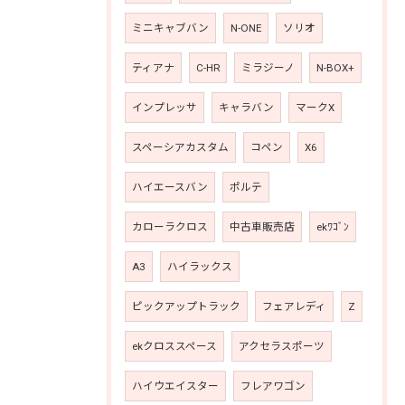
ミニキャブバン
N-ONE
ソリオ
ティアナ
C-HR
ミラジーノ
N-BOX+
インプレッサ
キャラバン
マークX
スペーシアカスタム
コペン
X6
ハイエースバン
ポルテ
カローラクロス
中古車販売店
ekﾜｺﾞﾝ
A3
ハイラックス
ピックアップトラック
フェアレディ
Z
ekクロススペース
アクセラスポーツ
ハイウエイスター
フレアワゴン