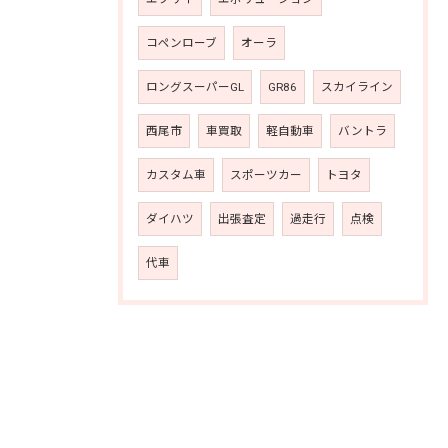
コペンローブ
オーラ
ロングスーパーGL
GR86
スカイライン
西尾市
車買取
軽自動車
バントラ
カスタム車
スポーツカー
トヨタ
ダイハツ
出張査定
過走行
点検
代車