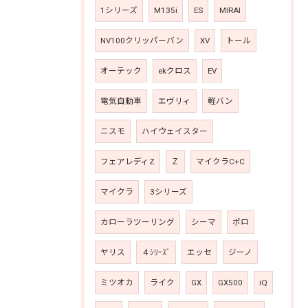
1シリーズ
M135i
ES
MIRAI
NV100クリッパーバン
XV
トール
オーテック
ekクロス
EV
電気自動車
エヴリィ
軽バン
ニスモ
ハイウェイスター
フェアレディZ
Ｚ
マイクラC+C
マイクラ
3シリーズ
カローラツーリング
シーマ
ポロ
ヤリス
４ｼﾘｰｽﾞ
エッセ
ジーノ
ミツオカ
ライク
GX
GX500
iQ