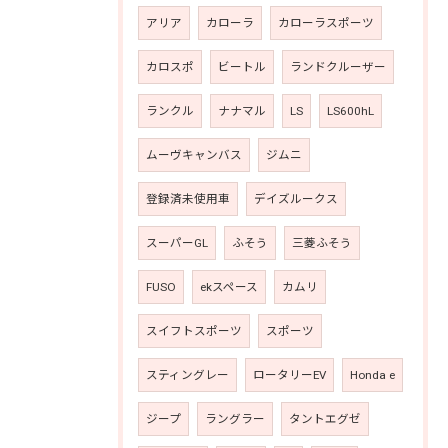
アリア
カローラ
カローラスポーツ
カロスポ
ビートル
ランドクルーザー
ランクル
ナナマル
LS
LS600hL
ムーヴキャンバス
ジムニ
登録済未使用車
デイズルークス
スーパーGL
ふそう
三菱ふそう
FUSO
ekスペース
カムリ
スイフトスポーツ
スポーツ
スティングレー
ロータリーEV
Honda e
ジープ
ラングラー
タントエグゼ