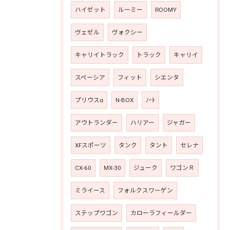
ハイゼット
ルーミー
ROOMY
ヴェゼル
ヴォクシー
キャリイトラック
トラック
キャリイ
スペーシア
フィット
シエンタ
プリウスα
N-BOX
ﾉｰﾄ
アウトランダー
ハリアー
ジャガー
XFスポーツ
タンク
タント
セレナ
CX-60
MX-30
ジューク
ワゴンＲ
ミライース
フォルクスワーゲン
ステップワゴン
カローラフィールダー