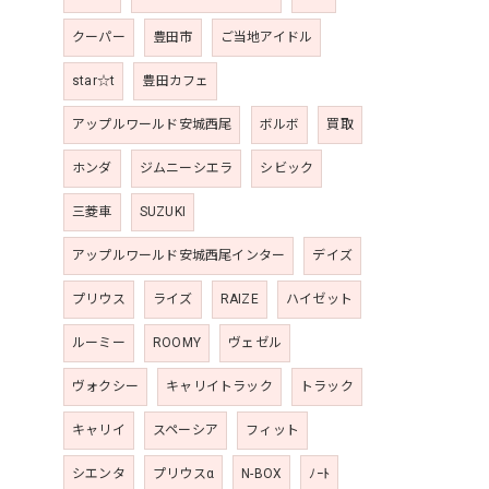
クーパー
豊田市
ご当地アイドル
star☆t
豊田カフェ
アップルワールド安城西尾
ボルボ
買取
ホンダ
ジムニーシエラ
シビック
三菱車
SUZUKI
アップルワールド安城西尾インター
デイズ
プリウス
ライズ
RAIZE
ハイゼット
ルーミー
ROOMY
ヴェゼル
ヴォクシー
キャリイトラック
トラック
キャリイ
スペーシア
フィット
シエンタ
プリウスα
N-BOX
ﾉｰﾄ