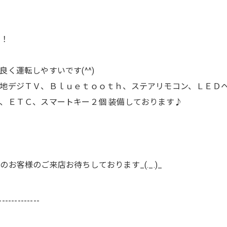
た！
く運転しやすいです(^^)
地デジＴＶ、Ｂｌｕｅｔｏｏｔｈ、ステアリモコン、ＬＥＤ
、ＥＴＣ、スマートキー２個 装備しております♪
客様のご来店お待ちしております_(._.)_
-------------