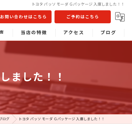
トヨタ パッソ モーダ Ｇパッケージ 入庫しました！！
お問い合わせはこちら
ご予約はこちら
声
当店の特徴
アクセス
ブログ
問
不動車
コラム
事故車
庫しました！！
中古車販売
車検
板金塗装
ブログ
トヨタ パッソ モーダ Ｇパッケージ 入庫しました！！