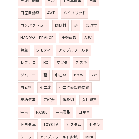
三菱自動車
三菱
中古車買取
日産
日産自動車
4WD
ハイブリッド
コンパクトカー
間伐材
薪
安城市
NAGOYA FRANCE
出張買取
SUV
募金
ジモティ
アップルワールド
レクサス
RX
マツダ
スズキ
ジムニー
軽
中古車
BMW
VW
古武術
不二流
不二流愛知県支部
奉納演舞
同好会
護身術
女性限定
中古
RX300
中古買取
日産車
トヨタ車
TOYOTA
カスタム
セダン
シエラ
アップルワールド安城
MINI