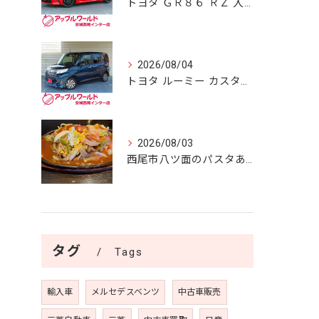
トヨタ ＧＲ８６ ＲＺ 入庫しました！！
2026/08/04
トヨタ ルーミー カスタムＧ Ｓ 入庫しました！！
2026/08/03
西尾市八ツ面のパスタあん庵🍝
タグ
Tags
輸入車
メルセデスベンツ
中古車販売