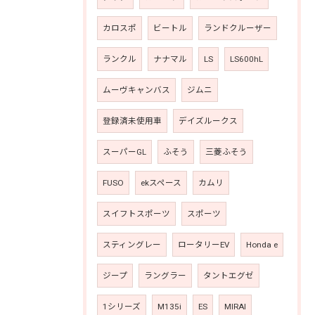
カロスポ
ビートル
ランドクルーザー
ランクル
ナナマル
LS
LS600hL
ムーヴキャンバス
ジムニ
登録済未使用車
デイズルークス
スーパーGL
ふそう
三菱ふそう
FUSO
ekスペース
カムリ
スイフトスポーツ
スポーツ
スティングレー
ロータリーEV
Honda e
ジープ
ラングラー
タントエグゼ
1シリーズ
M135i
ES
MIRAI