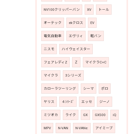
NV100クリッパーバン
XV
トール
オーテック
ekクロス
EV
電気自動車
エヴリィ
軽バン
ニスモ
ハイウェイスター
フェアレディZ
Ｚ
マイクラC+C
マイクラ
3シリーズ
カローラツーリング
シーマ
ポロ
ヤリス
４ｼﾘｰｽﾞ
エッセ
ジーノ
ミツオカ
ライク
GX
GX500
iQ
MPV
N-VAN
N-VANe:
アイミーブ