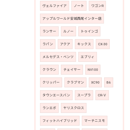
ヴェルファイア
ノート
ワゴンR
アップルワールド安城西尾インター店
ランサー
ルノー
トゥインゴ
ラパン
アクア
キックス
CX-30
メルセデス・ベンツ
エブリィ
クラウン
チェイサー
NV100
クリッパー
クラブマン
XC90
B6
タウンエースバン
スープラ
CR-Ｖ
ランエボ
ヤリスクロス
フィットハイブリッド
マーチニスモ