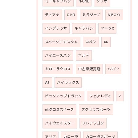
ミニキャブバン
N-ONE
ソリオ
ティアナ
C-HR
ミラジーノ
N-BOX+
インプレッサ
キャラバン
マークX
スペーシアカスタム
コペン
X6
ハイエースバン
ポルテ
カローラクロス
中古車販売店
ekﾜｺﾞﾝ
A3
ハイラックス
ピックアップトラック
フェアレディ
Z
ekクロススペース
アクセラスポーツ
ハイウエイスター
フレアワゴン
アリア
カローラ
カローラスポーツ