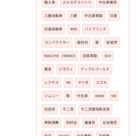
輸入車
メルセデスベンツ
中古車販売
三菱自動車
三菱
中古車買取
日産
日産自動車
4WD
ハイブリッド
コンパクトカー
間伐材
薪
安城市
NAGOYA FRANCE
出張買取
SUV
募金
ジモティ
アップルワールド
レクサス
RX
マツダ
スズキ
ジムニー
軽
中古車
BMW
VW
古武術
不二流
不二流愛知県支部
奉納演舞
同好会
護身術
女性限定