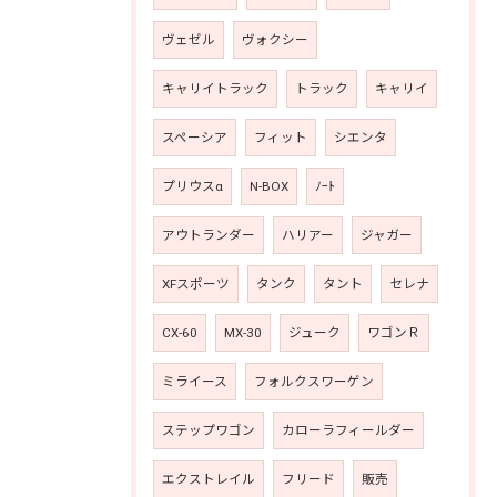
ヴェゼル
ヴォクシー
キャリイトラック
トラック
キャリイ
スペーシア
フィット
シエンタ
プリウスα
N-BOX
ﾉｰﾄ
アウトランダー
ハリアー
ジャガー
XFスポーツ
タンク
タント
セレナ
CX-60
MX-30
ジューク
ワゴンＲ
ミライース
フォルクスワーゲン
ステップワゴン
カローラフィールダー
エクストレイル
フリード
販売