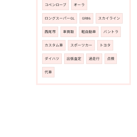
コペンローブ
オーラ
ロングスーパーGL
GR86
スカイライン
西尾市
車買取
軽自動車
バントラ
カスタム車
スポーツカー
トヨタ
ダイハツ
出張査定
過走行
点検
代車