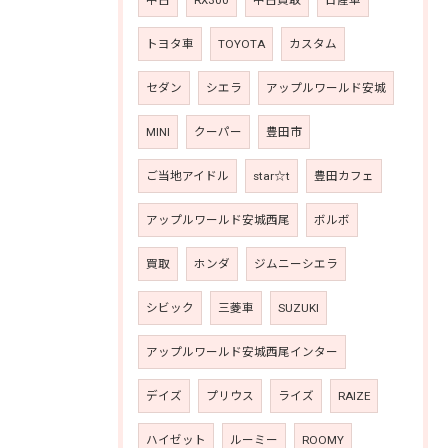
中古
RX300
中古買取
日産車
トヨタ車
TOYOTA
カスタム
セダン
シエラ
アップルワールド安城
MINI
クーパー
豊田市
ご当地アイドル
star☆t
豊田カフェ
アップルワールド安城西尾
ボルボ
買取
ホンダ
ジムニーシエラ
シビック
三菱車
SUZUKI
アップルワールド安城西尾インター
デイズ
プリウス
ライズ
RAIZE
ハイゼット
ルーミー
ROOMY