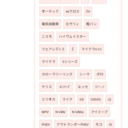
オーテック
ekクロス
EV
電気自動車
エヴリィ
軽バン
ニスモ
ハイウェイスター
フェアレディZ
Ｚ
マイクラC+C
マイクラ
3シリーズ
カローラツーリング
シーマ
ポロ
ヤリス
４ｼﾘｰｽﾞ
エッセ
ジーノ
ミツオカ
ライク
GX
GX500
iQ
MPV
N-VAN
N-VANe:
アイミーブ
PHEV
アウトランダーPHEV
モコ
IS