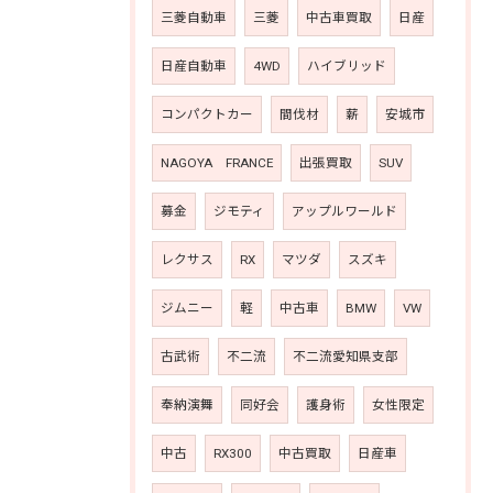
三菱自動車
三菱
中古車買取
日産
日産自動車
4WD
ハイブリッド
コンパクトカー
間伐材
薪
安城市
NAGOYA FRANCE
出張買取
SUV
募金
ジモティ
アップルワールド
レクサス
RX
マツダ
スズキ
ジムニー
軽
中古車
BMW
VW
古武術
不二流
不二流愛知県支部
奉納演舞
同好会
護身術
女性限定
中古
RX300
中古買取
日産車