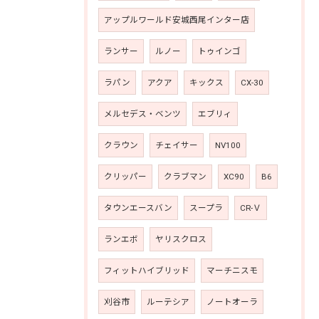
アップルワールド安城西尾インター店
ランサー
ルノー
トゥインゴ
ラパン
アクア
キックス
CX-30
メルセデス・ベンツ
エブリィ
クラウン
チェイサー
NV100
クリッパー
クラブマン
XC90
B6
タウンエースバン
スープラ
CR-Ｖ
ランエボ
ヤリスクロス
フィットハイブリッド
マーチニスモ
刈谷市
ルーテシア
ノートオーラ