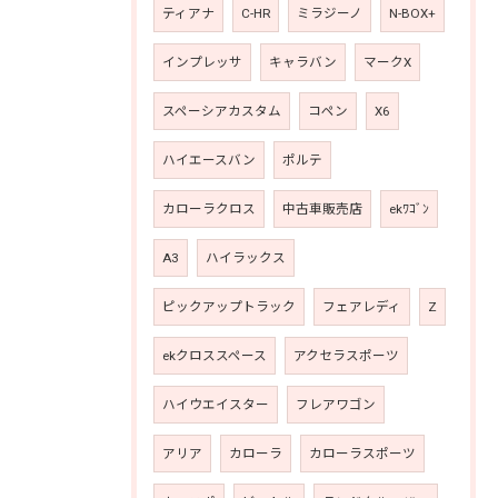
ティアナ
C-HR
ミラジーノ
N-BOX+
インプレッサ
キャラバン
マークX
スペーシアカスタム
コペン
X6
ハイエースバン
ポルテ
カローラクロス
中古車販売店
ekﾜｺﾞﾝ
A3
ハイラックス
ピックアップトラック
フェアレディ
Z
ekクロススペース
アクセラスポーツ
ハイウエイスター
フレアワゴン
アリア
カローラ
カローラスポーツ