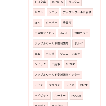
トヨタ車
TOYOTA
カスタム
セダン
シエラ
アップルワールド安城
MINI
クーパー
豊田市
ご当地アイドル
star☆t
豊田カフェ
アップルワールド安城西尾
ボルボ
買取
ホンダ
ジムニーシエラ
シビック
三菱車
SUZUKI
アップルワールド安城西尾インター
デイズ
プリウス
ライズ
RAIZE
ハイゼット
ルーミー
ROOMY