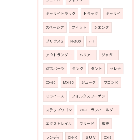
ヴェゼル
ヴォクシー
キャリイトラック
トラック
キャリイ
スペーシア
フィット
シエンタ
プリウスα
N-BOX
ﾉｰﾄ
アウトランダー
ハリアー
ジャガー
XFスポーツ
タンク
タント
セレナ
CX-60
MX-30
ジューク
ワゴンＲ
ミライース
フォルクスワーゲン
ステップワゴン
カローラフィールダー
エクストレイル
フリード
販売
ランディ
CH-Ｒ
ＳＵＶ
CX-5