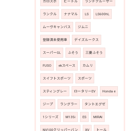
カロスポ
ビートル
ランドクルーザー
ランクル
ナナマル
LS
LS600hL
ムーヴキャンバス
ジムニ
登録済未使用車
デイズルークス
スーパーGL
ふそう
三菱ふそう
FUSO
ekスペース
カムリ
スイフトスポーツ
スポーツ
スティングレー
ロータリーEV
Honda e
ジープ
ラングラー
タントエグゼ
1シリーズ
M135i
ES
MIRAI
NV100クリッパーバン
XV
トール