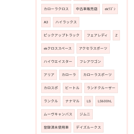
カローラクロス
中古車販売店
ekﾜｺﾞﾝ
A3
ハイラックス
ピックアップトラック
フェアレディ
Z
ekクロススペース
アクセラスポーツ
ハイウエイスター
フレアワゴン
アリア
カローラ
カローラスポーツ
カロスポ
ビートル
ランドクルーザー
ランクル
ナナマル
LS
LS600hL
ムーヴキャンバス
ジムニ
登録済未使用車
デイズルークス