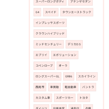
スーパーロングボディ
アテンザセダン
G4
スペイド
タウンエーストラック
インプレッサスポーツ
クラウンハイブリッド
ミッドセンチュリー
デリカD:5
エブリイ
エボリューション
コペンローブ
オーラ
ロングスーパーGL
GR86
スカイライン
西尾市
車買取
軽自動車
バントラ
カスタム車
スポーツカー
トヨタ
ダイハツ
出張査定
過走行
点検