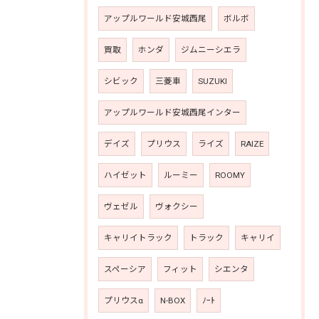
アップルワールド安城西尾
ボルボ
買取
ホンダ
ジムニーシエラ
シビック
三菱車
SUZUKI
アップルワールド安城西尾インター
デイズ
プリウス
ライズ
RAIZE
ハイゼット
ルーミー
ROOMY
ヴェゼル
ヴォクシー
キャリイトラック
トラック
キャリイ
スペーシア
フィット
シエンタ
プリウスα
N-BOX
ﾉｰﾄ