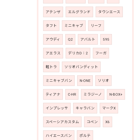
アテンザ
エルグランド
タウンエース
タフト
ミニキャブ
リーフ
アウディ
Q2
アバルト
595
アエラス
デリカD：2
フーガ
軽トラ
ソリオバンディット
ミニキャブバン
N-ONE
ソリオ
ティアナ
C-HR
ミラジーノ
N-BOX+
インプレッサ
キャラバン
マークX
スペーシアカスタム
コペン
X6
ハイエースバン
ポルテ