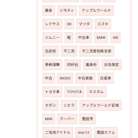
募金
ジモティ
アップルワールド
レクサス
RX
マツダ
スズキ
ジムニー
軽
中古車
BMW
VW
古武術
不二流
不二流愛知県支部
奉納演舞
同好会
護身術
女性限定
中古
RX300
中古買取
日産車
トヨタ車
TOYOTA
カスタム
セダン
シエラ
アップルワールド安城
MINI
クーパー
豊田市
ご当地アイドル
star☆t
豊田カフェ