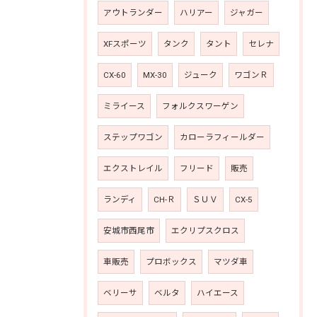
アウトランダー
ハリアー
ジャガー
XFスポーツ
タンク
タント
セレナ
CX-60
MX-30
ジューク
ワゴンＲ
ミライース
フォルクスワーゲン
ステップワゴン
カローラフィールダー
エクストレイル
フリード
販売
ランディ
CH-Ｒ
ＳＵＶ
CX-5
安城市西尾市
エクリプスクロス
車販売
プロボックス
マツダ車
ベリーサ
ベルタ
ハイエース