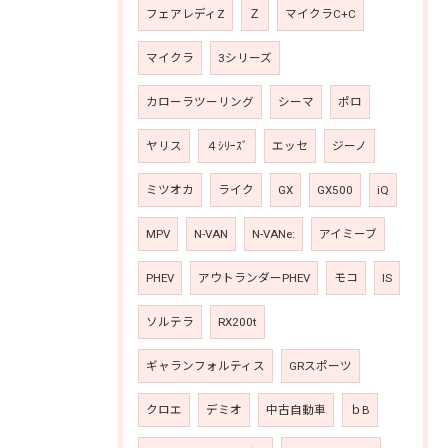
フェアレディZ
Ｚ
マイクラC+C
マイクラ
3シリーズ
カローラツーリング
シーマ
ポロ
ヤリス
４ｼﾘｰｽﾞ
エッセ
ジーノ
ミツオカ
ライク
GX
GX500
iQ
MPV
N-VAN
N-VANe:
アイミーブ
PHEV
アウトランダーPHEV
モコ
IS
ソルテラ
RX200t
ギャランフォルティス
GRスポーツ
クロエ
デミオ
中古自動車
ｂB