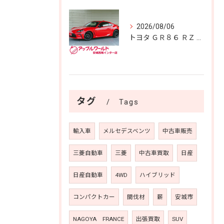
2026/08/06
トヨタ ＧＲ８６ ＲＺ 入庫しました！！
タグ
Tags
輸入車
メルセデスベンツ
中古車販売
三菱自動車
三菱
中古車買取
日産
日産自動車
4WD
ハイブリッド
コンパクトカー
間伐材
薪
安城市
NAGOYA FRANCE
出張買取
SUV