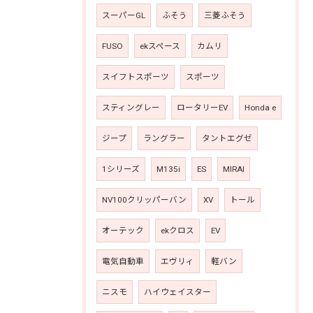
スーパーGL
ふそう
三菱ふそう
FUSO
ekスペース
カムリ
スイフトスポーツ
スポーツ
スティングレー
ロータリーEV
Honda e
ジープ
ラングラー
タントエグゼ
1シリーズ
M135i
ES
MIRAI
NV100クリッパーバン
XV
トール
オーテック
ekクロス
EV
電気自動車
エヴリィ
軽バン
ニスモ
ハイウェイスター