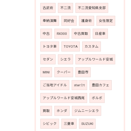
古武術
不二流
不二流愛知県支部
奉納演舞
同好会
護身術
女性限定
中古
RX300
中古買取
日産車
トヨタ車
TOYOTA
カスタム
セダン
シエラ
アップルワールド安城
MINI
クーパー
豊田市
ご当地アイドル
star☆t
豊田カフェ
アップルワールド安城西尾
ボルボ
買取
ホンダ
ジムニーシエラ
シビック
三菱車
SUZUKI