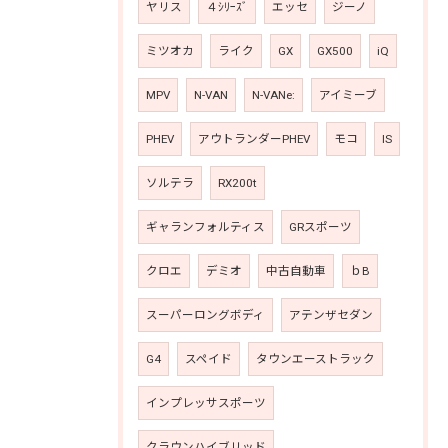
ヤリス
４ｼﾘｰｽﾞ
エッセ
ジーノ
ミツオカ
ライク
GX
GX500
iQ
MPV
N-VAN
N-VANe:
アイミーブ
PHEV
アウトランダーPHEV
モコ
IS
ソルテラ
RX200t
ギャランフォルティス
GRスポーツ
クロエ
デミオ
中古自動車
ｂB
スーパーロングボディ
アテンザセダン
G4
スペイド
タウンエーストラック
インプレッサスポーツ
クラウンハイブリッド