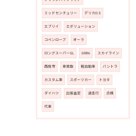
ミッドセンチュリー
デリカD:5
エブリイ
エボリューション
コペンローブ
オーラ
ロングスーパーGL
GR86
スカイライン
西尾市
車買取
軽自動車
バントラ
カスタム車
スポーツカー
トヨタ
ダイハツ
出張査定
過走行
点検
代車