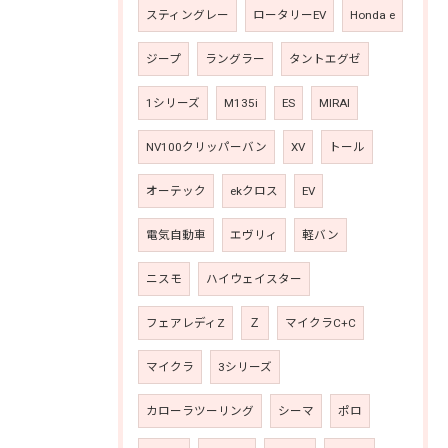
スティングレー
ロータリーEV
Honda e
ジープ
ラングラー
タントエグゼ
1シリーズ
M135i
ES
MIRAI
NV100クリッパーバン
XV
トール
オーテック
ekクロス
EV
電気自動車
エヴリィ
軽バン
ニスモ
ハイウェイスター
フェアレディZ
Ｚ
マイクラC+C
マイクラ
3シリーズ
カローラツーリング
シーマ
ポロ