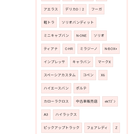
アエラス
デリカD：2
フーガ
軽トラ
ソリオバンディット
ミニキャブバン
N-ONE
ソリオ
ティアナ
C-HR
ミラジーノ
N-BOX+
インプレッサ
キャラバン
マークX
スペーシアカスタム
コペン
X6
ハイエースバン
ポルテ
カローラクロス
中古車販売店
ekﾜｺﾞﾝ
A3
ハイラックス
ピックアップトラック
フェアレディ
Z