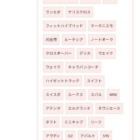
ランエボ
ヤリスクロス
フィットハイブリッド
マーチニスモ
刈谷市
ルーテシア
ノートオーラ
クロスオーバー
デリカ
ウエイク
ウェイク
キャラバンコーチ
ハイゼットトラック
スイフト
スイスポ
ルークス
スバル
WRX
アテンザ
エルグランド
タウンエース
タフト
ミニキャブ
リーフ
アウディ
Q2
アバルト
595