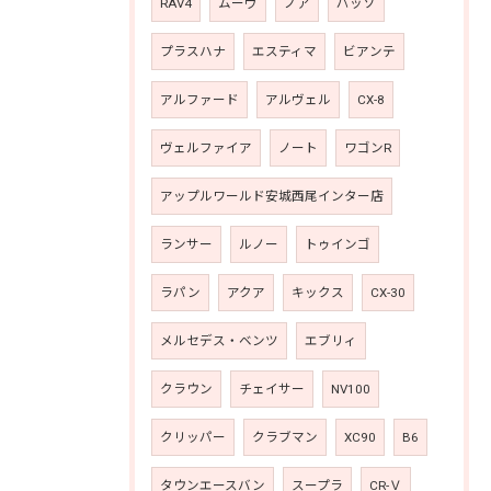
RAV4
ムーヴ
ノア
パッソ
プラスハナ
エスティマ
ビアンテ
アルファード
アルヴェル
CX-8
ヴェルファイア
ノート
ワゴンR
アップルワールド安城西尾インター店
ランサー
ルノー
トゥインゴ
ラパン
アクア
キックス
CX-30
メルセデス・ベンツ
エブリィ
クラウン
チェイサー
NV100
クリッパー
クラブマン
XC90
B6
タウンエースバン
スープラ
CR-Ｖ