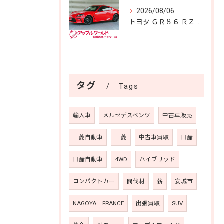
2026/08/06
トヨタ ＧＲ８６ ＲＺ 入庫しました！！
タグ
Tags
輸入車
メルセデスベンツ
中古車販売
三菱自動車
三菱
中古車買取
日産
日産自動車
4WD
ハイブリッド
コンパクトカー
間伐材
薪
安城市
NAGOYA FRANCE
出張買取
SUV