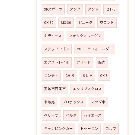
XFスポーツ
タンク
タント
セレナ
CX-60
MX-30
ジューク
ワゴンＲ
ミライース
フォルクスワーゲン
ステップワゴン
カローラフィールダー
エクストレイル
フリード
販売
ランディ
CH-Ｒ
ＳＵＶ
CX-5
安城市西尾市
エクリプスクロス
車販売
プロボックス
マツダ車
ベリーサ
ベルタ
ハイエース
キャンピングカー
トゥーラン
ゴルフ