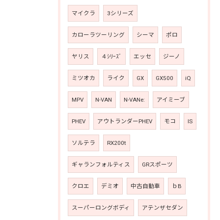
マイクラ
3シリーズ
カローラツーリング
シーマ
ポロ
ヤリス
４ｼﾘｰｽﾞ
エッセ
ジーノ
ミツオカ
ライク
GX
GX500
iQ
MPV
N-VAN
N-VANe:
アイミーブ
PHEV
アウトランダーPHEV
モコ
IS
ソルテラ
RX200t
ギャランフォルティス
GRスポーツ
クロエ
デミオ
中古自動車
ｂB
スーパーロングボディ
アテンザセダン