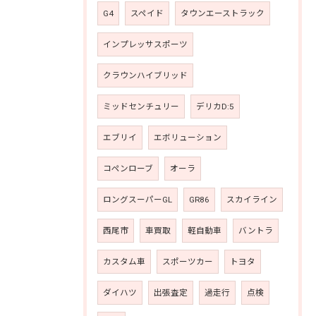
G4
スペイド
タウンエーストラック
インプレッサスポーツ
クラウンハイブリッド
ミッドセンチュリー
デリカD:5
エブリイ
エボリューション
コペンローブ
オーラ
ロングスーパーGL
GR86
スカイライン
西尾市
車買取
軽自動車
バントラ
カスタム車
スポーツカー
トヨタ
ダイハツ
出張査定
過走行
点検