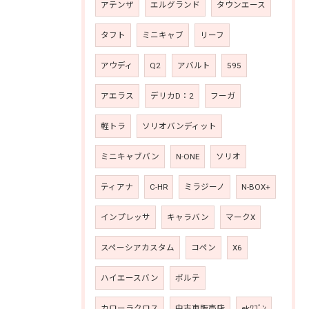
アテンザ
エルグランド
タウンエース
タフト
ミニキャブ
リーフ
アウディ
Q2
アバルト
595
アエラス
デリカD：2
フーガ
軽トラ
ソリオバンディット
ミニキャブバン
N-ONE
ソリオ
ティアナ
C-HR
ミラジーノ
N-BOX+
インプレッサ
キャラバン
マークX
スペーシアカスタム
コペン
X6
ハイエースバン
ポルテ
カローラクロス
中古車販売店
ekﾜｺﾞﾝ