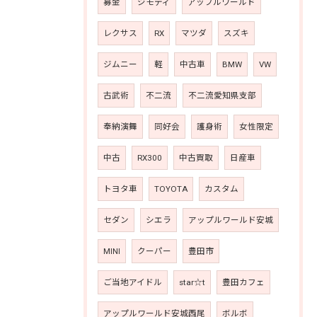
募金
ジモティ
アップルワールド
レクサス
RX
マツダ
スズキ
ジムニー
軽
中古車
BMW
VW
古武術
不二流
不二流愛知県支部
奉納演舞
同好会
護身術
女性限定
中古
RX300
中古買取
日産車
トヨタ車
TOYOTA
カスタム
セダン
シエラ
アップルワールド安城
MINI
クーパー
豊田市
ご当地アイドル
star☆t
豊田カフェ
アップルワールド安城西尾
ボルボ