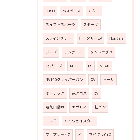
FUSO
ekスペース
カムリ
スイフトスポーツ
スポーツ
スティングレー
ロータリーEV
Honda e
ジープ
ラングラー
タントエグゼ
1シリーズ
M135i
ES
MIRAI
NV100クリッパーバン
XV
トール
オーテック
ekクロス
EV
電気自動車
エヴリィ
軽バン
ニスモ
ハイウェイスター
フェアレディZ
Ｚ
マイクラC+C