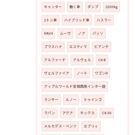
キャンター
働く車
ダンプ
2000㎏
2トン車
ハイブリッド車
ハスラー
RAV4
ムーヴ
ノア
パッソ
プラスハナ
エスティマ
ビアンテ
アルファード
アルヴェル
CX-8
ヴェルファイア
ノート
ワゴンR
アップルワールド安城西尾インター店
ランサー
ルノー
トゥインゴ
ラパン
アクア
キックス
CX-30
メルセデス・ベンツ
エブリィ