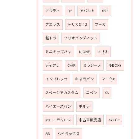
アウディ
Q2
アバルト
595
アエラス
デリカD：2
フーガ
軽トラ
ソリオバンディット
ミニキャブバン
N-ONE
ソリオ
ティアナ
C-HR
ミラジーノ
N-BOX+
インプレッサ
キャラバン
マークX
スペーシアカスタム
コペン
X6
ハイエースバン
ポルテ
カローラクロス
中古車販売店
ekﾜｺﾞﾝ
A3
ハイラックス