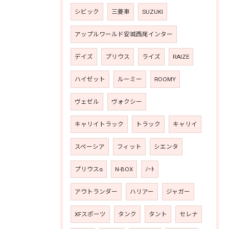
シビック
三菱車
SUZUKI
アップルワールド安城西尾インター
デイズ
プリウス
ライズ
RAIZE
ハイゼット
ルーミー
ROOMY
ヴェゼル
ヴォクシー
キャリイトラック
トラック
キャリイ
スペーシア
フィット
シエンタ
プリウスα
N-BOX
ﾉｰﾄ
アウトランダー
ハリアー
ジャガー
XFスポーツ
タンク
タント
セレナ