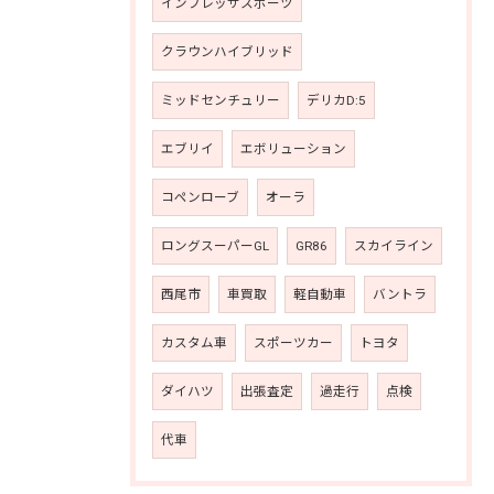
インプレッサスポーツ
クラウンハイブリッド
ミッドセンチュリー
デリカD:5
エブリイ
エボリューション
コペンローブ
オーラ
ロングスーパーGL
GR86
スカイライン
西尾市
車買取
軽自動車
バントラ
カスタム車
スポーツカー
トヨタ
ダイハツ
出張査定
過走行
点検
代車