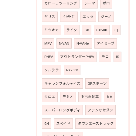
カローラツーリング
シーマ
ポロ
ヤリス
４ｼﾘｰｽﾞ
エッセ
ジーノ
ミツオカ
ライク
GX
GX500
iQ
MPV
N-VAN
N-VANe:
アイミーブ
PHEV
アウトランダーPHEV
モコ
IS
ソルテラ
RX200t
ギャランフォルティス
GRスポーツ
クロエ
デミオ
中古自動車
ｂB
スーパーロングボディ
アテンザセダン
G4
スペイド
タウンエーストラック