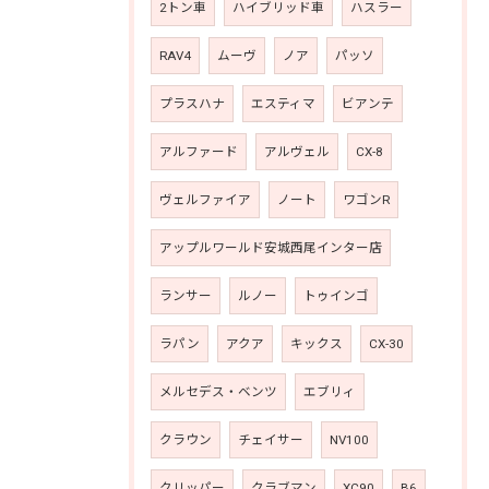
2トン車
ハイブリッド車
ハスラー
RAV4
ムーヴ
ノア
パッソ
プラスハナ
エスティマ
ビアンテ
アルファード
アルヴェル
CX-8
ヴェルファイア
ノート
ワゴンR
アップルワールド安城西尾インター店
ランサー
ルノー
トゥインゴ
ラパン
アクア
キックス
CX-30
メルセデス・ベンツ
エブリィ
クラウン
チェイサー
NV100
クリッパー
クラブマン
XC90
B6