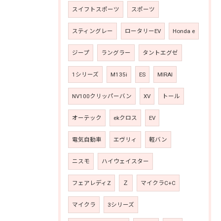
スイフトスポーツ
スポーツ
スティングレー
ロータリーEV
Honda e
ジープ
ラングラー
タントエグゼ
1シリーズ
M135i
ES
MIRAI
NV100クリッパーバン
XV
トール
オーテック
ekクロス
EV
電気自動車
エヴリィ
軽バン
ニスモ
ハイウェイスター
フェアレディZ
Ｚ
マイクラC+C
マイクラ
3シリーズ