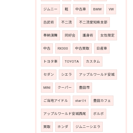
ジムニー
軽
中古車
BMW
VW
古武術
不二流
不二流愛知県支部
奉納演舞
同好会
護身術
女性限定
中古
RX300
中古買取
日産車
トヨタ車
TOYOTA
カスタム
セダン
シエラ
アップルワールド安城
MINI
クーパー
豊田市
ご当地アイドル
star☆t
豊田カフェ
アップルワールド安城西尾
ボルボ
買取
ホンダ
ジムニーシエラ