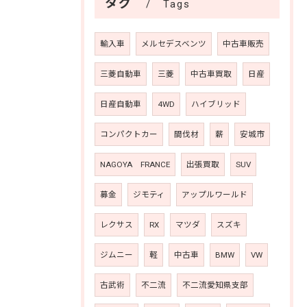
タグ
Tags
輸入車
メルセデスベンツ
中古車販売
三菱自動車
三菱
中古車買取
日産
日産自動車
4WD
ハイブリッド
コンパクトカー
間伐材
薪
安城市
NAGOYA FRANCE
出張買取
SUV
募金
ジモティ
アップルワールド
レクサス
RX
マツダ
スズキ
ジムニー
軽
中古車
BMW
VW
古武術
不二流
不二流愛知県支部