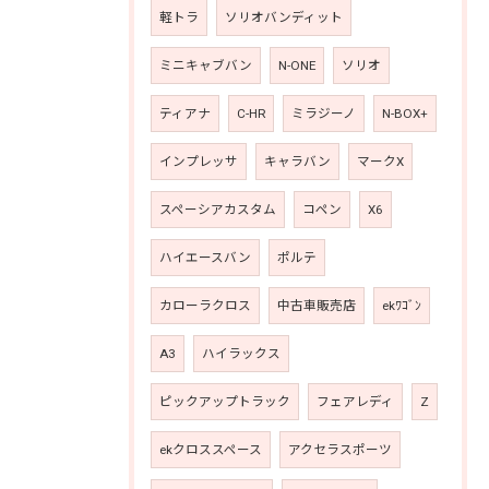
軽トラ
ソリオバンディット
ミニキャブバン
N-ONE
ソリオ
ティアナ
C-HR
ミラジーノ
N-BOX+
インプレッサ
キャラバン
マークX
スペーシアカスタム
コペン
X6
ハイエースバン
ポルテ
カローラクロス
中古車販売店
ekﾜｺﾞﾝ
A3
ハイラックス
ピックアップトラック
フェアレディ
Z
ekクロススペース
アクセラスポーツ