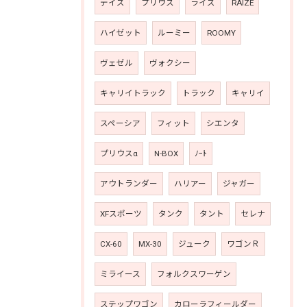
デイズ
プリウス
ライズ
RAIZE
ハイゼット
ルーミー
ROOMY
ヴェゼル
ヴォクシー
キャリイトラック
トラック
キャリイ
スペーシア
フィット
シエンタ
プリウスα
N-BOX
ﾉｰﾄ
アウトランダー
ハリアー
ジャガー
XFスポーツ
タンク
タント
セレナ
CX-60
MX-30
ジューク
ワゴンＲ
ミライース
フォルクスワーゲン
ステップワゴン
カローラフィールダー