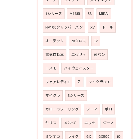
ジープ
ラングラー
タントエグゼ
1シリーズ
M135i
ES
MIRAI
NV100クリッパーバン
XV
トール
オーテック
ekクロス
EV
電気自動車
エヴリィ
軽バン
ニスモ
ハイウェイスター
フェアレディZ
Ｚ
マイクラC+C
マイクラ
3シリーズ
カローラツーリング
シーマ
ポロ
ヤリス
４ｼﾘｰｽﾞ
エッセ
ジーノ
ミツオカ
ライク
GX
GX500
iQ