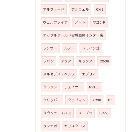
アルファード
アルヴェル
CX-8
ヴェルファイア
ノート
ワゴンR
アップルワールド安城西尾インター店
ランサー
ルノー
トゥインゴ
ラパン
アクア
キックス
CX-30
メルセデス・ベンツ
エブリィ
クラウン
チェイサー
NV100
クリッパー
クラブマン
XC90
B6
タウンエースバン
スープラ
CR-Ｖ
ランエボ
ヤリスクロス