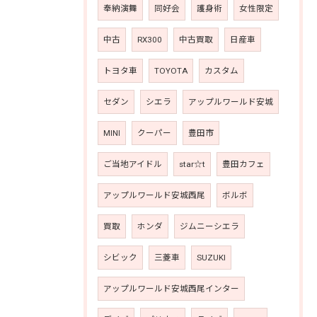
奉納演舞
同好会
護身術
女性限定
中古
RX300
中古買取
日産車
トヨタ車
TOYOTA
カスタム
セダン
シエラ
アップルワールド安城
MINI
クーパー
豊田市
ご当地アイドル
star☆t
豊田カフェ
アップルワールド安城西尾
ボルボ
買取
ホンダ
ジムニーシエラ
シビック
三菱車
SUZUKI
アップルワールド安城西尾インター