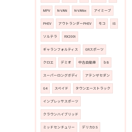
MPV
N-VAN
N-VANe:
アイミーブ
PHEV
アウトランダーPHEV
モコ
IS
ソルテラ
RX200t
ギャランフォルティス
GRスポーツ
クロエ
デミオ
中古自動車
ｂB
スーパーロングボディ
アテンザセダン
G4
スペイド
タウンエーストラック
インプレッサスポーツ
クラウンハイブリッド
ミッドセンチュリー
デリカD:5