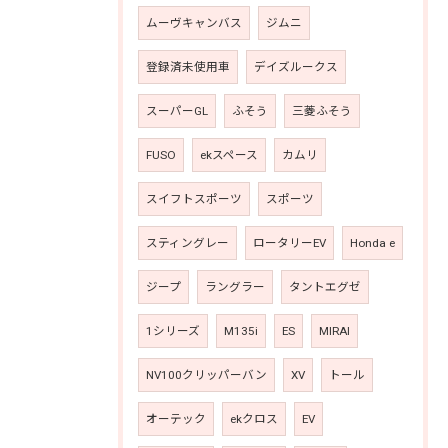
ムーヴキャンバス
ジムニ
登録済未使用車
デイズルークス
スーパーGL
ふそう
三菱ふそう
FUSO
ekスペース
カムリ
スイフトスポーツ
スポーツ
スティングレー
ロータリーEV
Honda e
ジープ
ラングラー
タントエグゼ
1シリーズ
M135i
ES
MIRAI
NV100クリッパーバン
XV
トール
オーテック
ekクロス
EV