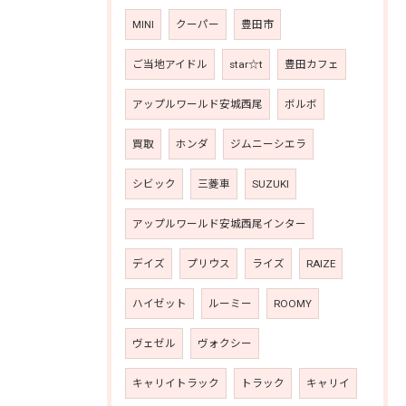
MINI
クーパー
豊田市
ご当地アイドル
star☆t
豊田カフェ
アップルワールド安城西尾
ボルボ
買取
ホンダ
ジムニーシエラ
シビック
三菱車
SUZUKI
アップルワールド安城西尾インター
デイズ
プリウス
ライズ
RAIZE
ハイゼット
ルーミー
ROOMY
ヴェゼル
ヴォクシー
キャリイトラック
トラック
キャリイ