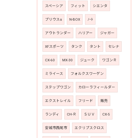
スペーシア
フィット
シエンタ
プリウスα
N-BOX
ﾉｰﾄ
アウトランダー
ハリアー
ジャガー
XFスポーツ
タンク
タント
セレナ
CX-60
MX-30
ジューク
ワゴンＲ
ミライース
フォルクスワーゲン
ステップワゴン
カローラフィールダー
エクストレイル
フリード
販売
ランディ
CH-Ｒ
ＳＵＶ
CX-5
安城市西尾市
エクリプスクロス