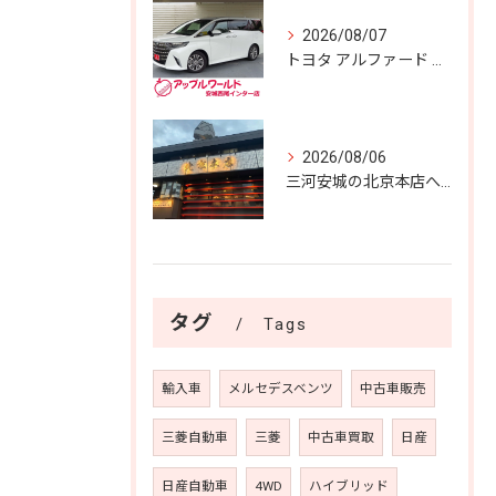
2026/08/07
トヨタ アルファード Ｚ 入庫しました！！
2026/08/06
三河安城の北京本店へ✨️
タグ
Tags
輸入車
メルセデスベンツ
中古車販売
三菱自動車
三菱
中古車買取
日産
日産自動車
4WD
ハイブリッド