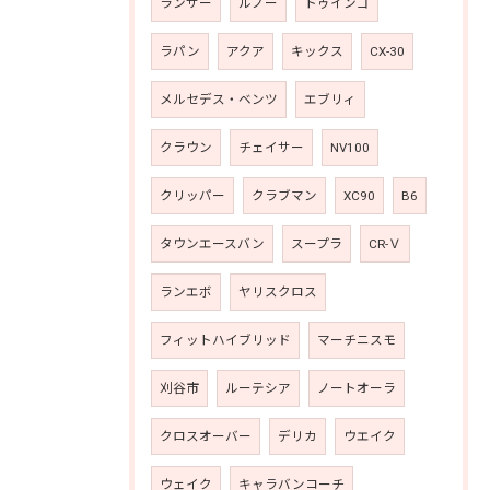
ランサー
ルノー
トゥインゴ
ラパン
アクア
キックス
CX-30
メルセデス・ベンツ
エブリィ
クラウン
チェイサー
NV100
クリッパー
クラブマン
XC90
B6
タウンエースバン
スープラ
CR-Ｖ
ランエボ
ヤリスクロス
フィットハイブリッド
マーチニスモ
刈谷市
ルーテシア
ノートオーラ
クロスオーバー
デリカ
ウエイク
ウェイク
キャラバンコーチ