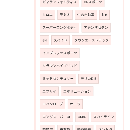
ギャランフォルティス
GRスポーツ
クロエ
デミオ
中古自動車
ｂB
スーパーロングボディ
アテンザセダン
G4
スペイド
タウンエーストラック
インプレッサスポーツ
クラウンハイブリッド
ミッドセンチュリー
デリカD:5
エブリイ
エボリューション
コペンローブ
オーラ
ロングスーパーGL
GR86
スカイライン
西尾市
車買取
軽自動車
バントラ