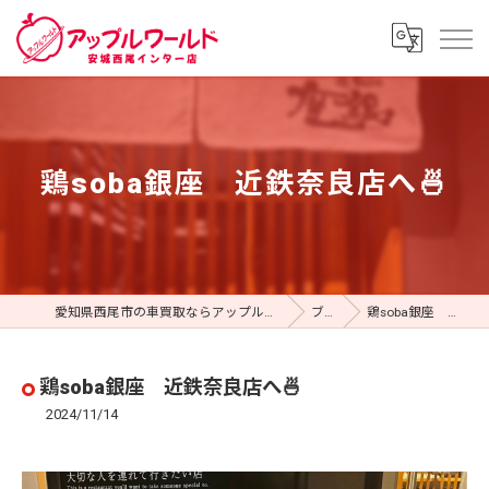
鶏soba銀座 近鉄奈良店へ🍜
愛知県西尾市の車買取ならアップルワールド 安城西尾インター店
ブログ
鶏soba銀座 近鉄奈良店へ🍜
鶏soba銀座 近鉄奈良店へ🍜
2024/11/14