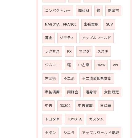
コンパクトカー
間伐材
薪
安城市
NAGOYA FRANCE
出張買取
SUV
募金
ジモティ
アップルワールド
レクサス
RX
マツダ
スズキ
ジムニー
軽
中古車
BMW
VW
古武術
不二流
不二流愛知県支部
奉納演舞
同好会
護身術
女性限定
中古
RX300
中古買取
日産車
トヨタ車
TOYOTA
カスタム
セダン
シエラ
アップルワールド安城