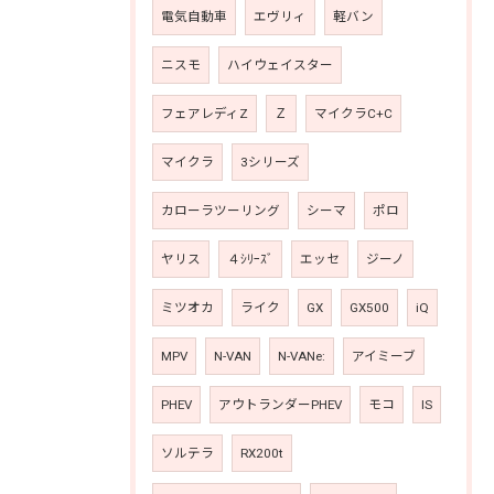
電気自動車
エヴリィ
軽バン
ニスモ
ハイウェイスター
フェアレディZ
Ｚ
マイクラC+C
マイクラ
3シリーズ
カローラツーリング
シーマ
ポロ
ヤリス
４ｼﾘｰｽﾞ
エッセ
ジーノ
ミツオカ
ライク
GX
GX500
iQ
MPV
N-VAN
N-VANe:
アイミーブ
PHEV
アウトランダーPHEV
モコ
IS
ソルテラ
RX200t