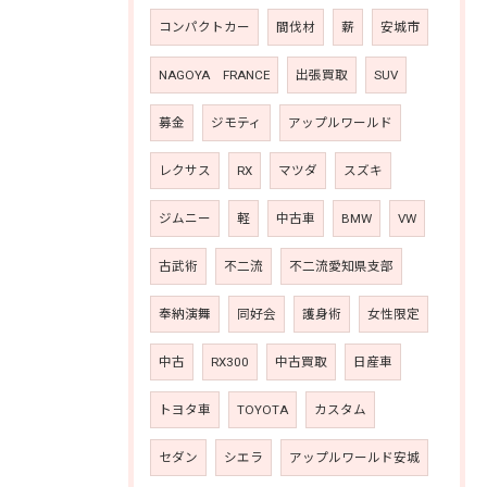
コンパクトカー
間伐材
薪
安城市
NAGOYA FRANCE
出張買取
SUV
募金
ジモティ
アップルワールド
レクサス
RX
マツダ
スズキ
ジムニー
軽
中古車
BMW
VW
古武術
不二流
不二流愛知県支部
奉納演舞
同好会
護身術
女性限定
中古
RX300
中古買取
日産車
トヨタ車
TOYOTA
カスタム
セダン
シエラ
アップルワールド安城