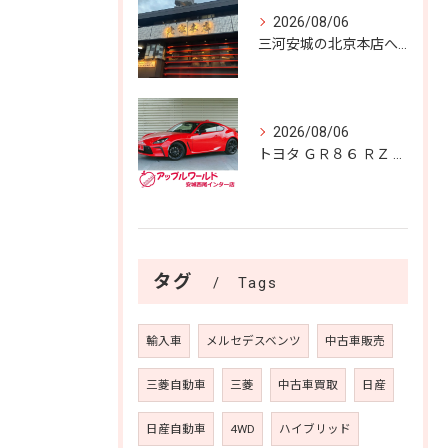
2026/08/06
三河安城の北京本店へ✨️
2026/08/06
トヨタ ＧＲ８６ ＲＺ 入庫しました！！
タグ
Tags
輸入車
メルセデスベンツ
中古車販売
三菱自動車
三菱
中古車買取
日産
日産自動車
4WD
ハイブリッド