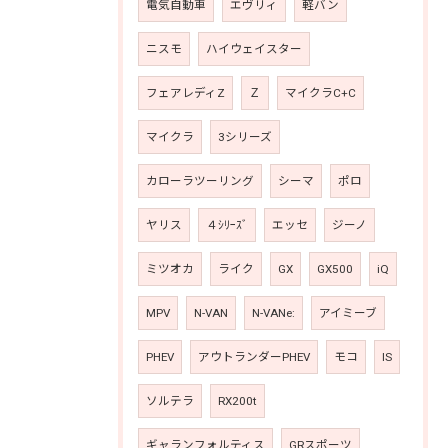
電気自動車
エヴリィ
軽バン
ニスモ
ハイウェイスター
フェアレディZ
Ｚ
マイクラC+C
マイクラ
3シリーズ
カローラツーリング
シーマ
ポロ
ヤリス
４ｼﾘｰｽﾞ
エッセ
ジーノ
ミツオカ
ライク
GX
GX500
iQ
MPV
N-VAN
N-VANe:
アイミーブ
PHEV
アウトランダーPHEV
モコ
IS
ソルテラ
RX200t
ギャランフォルティス
GRスポーツ