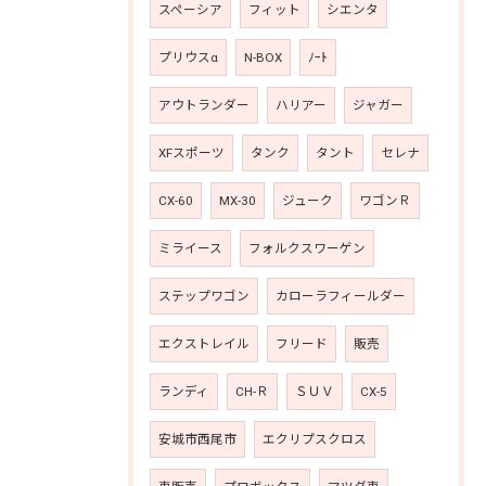
スペーシア
フィット
シエンタ
プリウスα
N-BOX
ﾉｰﾄ
アウトランダー
ハリアー
ジャガー
XFスポーツ
タンク
タント
セレナ
CX-60
MX-30
ジューク
ワゴンＲ
ミライース
フォルクスワーゲン
ステップワゴン
カローラフィールダー
エクストレイル
フリード
販売
ランディ
CH-Ｒ
ＳＵＶ
CX-5
安城市西尾市
エクリプスクロス