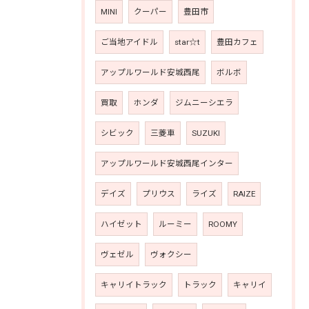
MINI
クーパー
豊田市
ご当地アイドル
star☆t
豊田カフェ
アップルワールド安城西尾
ボルボ
買取
ホンダ
ジムニーシエラ
シビック
三菱車
SUZUKI
アップルワールド安城西尾インター
デイズ
プリウス
ライズ
RAIZE
ハイゼット
ルーミー
ROOMY
ヴェゼル
ヴォクシー
キャリイトラック
トラック
キャリイ