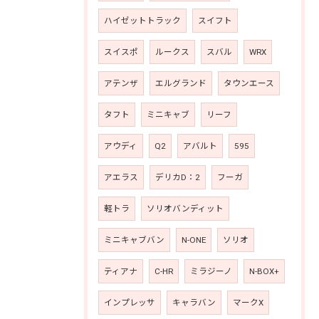
ハイゼットトラック
スイフト
スイスポ
ルークス
スバル
WRX
アテンザ
エルグランド
タウンエース
タフト
ミニキャブ
リーフ
アウディ
Q2
アバルト
595
アエラス
デリカD：2
フーガ
軽トラ
ソリオバンディット
ミニキャブバン
N-ONE
ソリオ
ティアナ
C-HR
ミラジーノ
N-BOX+
インプレッサ
キャラバン
マークX