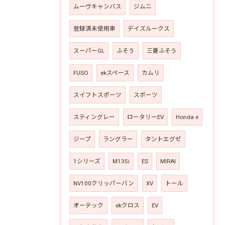
ムーヴキャンバス
ジムニ
登録済未使用車
デイズルークス
スーパーGL
ふそう
三菱ふそう
FUSO
ekスペース
カムリ
スイフトスポーツ
スポーツ
スティングレー
ロータリーEV
Honda e
ジープ
ラングラー
タントエグゼ
1シリーズ
M135i
ES
MIRAI
NV100クリッパーバン
XV
トール
オーテック
ekクロス
EV