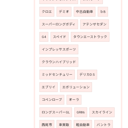
クロエ
デミオ
中古自動車
ｂB
スーパーロングボディ
アテンザセダン
G4
スペイド
タウンエーストラック
インプレッサスポーツ
クラウンハイブリッド
ミッドセンチュリー
デリカD:5
エブリイ
エボリューション
コペンローブ
オーラ
ロングスーパーGL
GR86
スカイライン
西尾市
車買取
軽自動車
バントラ