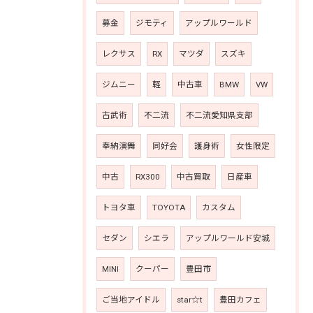
募金
ジモティ
アップルワールド
レクサス
RX
マツダ
スズキ
ジムニー
軽
中古車
BMW
VW
古武術
不二流
不二流愛知県支部
奉納演舞
同好会
護身術
女性限定
中古
RX300
中古買取
日産車
トヨタ車
TOYOTA
カスタム
セダン
シエラ
アップルワールド安城
MINI
クーパー
豊田市
ご当地アイドル
star☆t
豊田カフェ