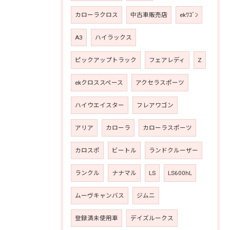
カローラクロス
中古車販売店
ekﾜｺﾞﾝ
A3
ハイラックス
ピックアップトラック
フェアレディ
Z
ekクロススペース
アクセラスポーツ
ハイウエイスター
フレアワゴン
アリア
カローラ
カローラスポーツ
カロスポ
ビートル
ランドクルーザー
ランクル
ナナマル
LS
LS600hL
ムーヴキャンバス
ジムニ
登録済未使用車
デイズルークス