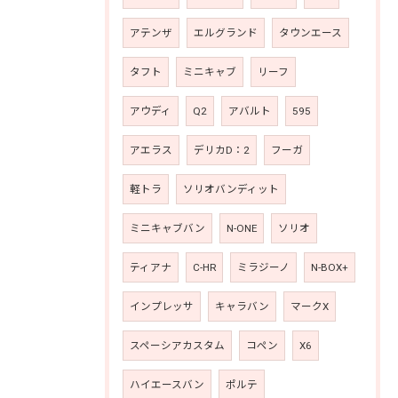
アテンザ
エルグランド
タウンエース
タフト
ミニキャブ
リーフ
アウディ
Q2
アバルト
595
アエラス
デリカD：2
フーガ
軽トラ
ソリオバンディット
ミニキャブバン
N-ONE
ソリオ
ティアナ
C-HR
ミラジーノ
N-BOX+
インプレッサ
キャラバン
マークX
スペーシアカスタム
コペン
X6
ハイエースバン
ポルテ