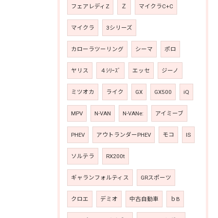
フェアレディZ
Ｚ
マイクラC+C
マイクラ
3シリーズ
カローラツーリング
シーマ
ポロ
ヤリス
４ｼﾘｰｽﾞ
エッセ
ジーノ
ミツオカ
ライク
GX
GX500
iQ
MPV
N-VAN
N-VANe:
アイミーブ
PHEV
アウトランダーPHEV
モコ
IS
ソルテラ
RX200t
ギャランフォルティス
GRスポーツ
クロエ
デミオ
中古自動車
ｂB