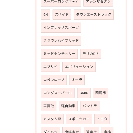
スーパーロングボディ
アテンザセダン
G4
スペイド
タウンエーストラック
インプレッサスポーツ
クラウンハイブリッド
ミッドセンチュリー
デリカD:5
エブリイ
エボリューション
コペンローブ
オーラ
ロングスーパーGL
GR86
西尾市
車買取
軽自動車
バントラ
カスタム車
スポーツカー
トヨタ
ダイハツ
出張査定
過走行
点検