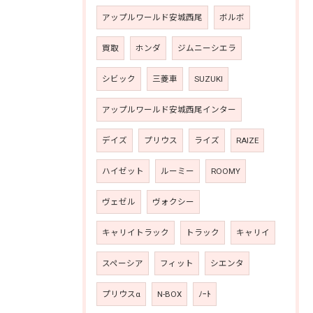
アップルワールド安城西尾
ボルボ
買取
ホンダ
ジムニーシエラ
シビック
三菱車
SUZUKI
アップルワールド安城西尾インター
デイズ
プリウス
ライズ
RAIZE
ハイゼット
ルーミー
ROOMY
ヴェゼル
ヴォクシー
キャリイトラック
トラック
キャリイ
スペーシア
フィット
シエンタ
プリウスα
N-BOX
ﾉｰﾄ