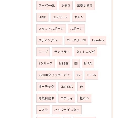
スーパーGL
ふそう
三菱ふそう
FUSO
ekスペース
カムリ
スイフトスポーツ
スポーツ
スティングレー
ロータリーEV
Honda e
ジープ
ラングラー
タントエグゼ
1シリーズ
M135i
ES
MIRAI
NV100クリッパーバン
XV
トール
オーテック
ekクロス
EV
電気自動車
エヴリィ
軽バン
ニスモ
ハイウェイスター