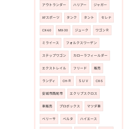
アウトランダー
ハリアー
ジャガー
XFスポーツ
タンク
タント
セレナ
CX-60
MX-30
ジューク
ワゴンＲ
ミライース
フォルクスワーゲン
ステップワゴン
カローラフィールダー
エクストレイル
フリード
販売
ランディ
CH-Ｒ
ＳＵＶ
CX-5
安城市西尾市
エクリプスクロス
車販売
プロボックス
マツダ車
ベリーサ
ベルタ
ハイエース