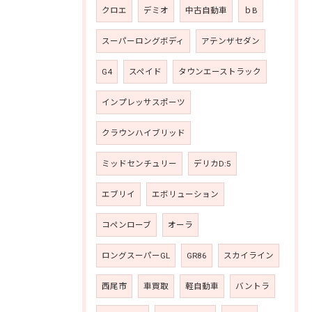
クロエ
デミオ
中古自動車
ｂB
スーパーロングボディ
アテンザセダン
G4
スペイド
タウンエーストラック
インプレッサスポーツ
クラウンハイブリッド
ミッドセンチュリー
デリカD:5
エブリイ
エボリューション
コペンローブ
オーラ
ロングスーパーGL
GR86
スカイライン
西尾市
車買取
軽自動車
バントラ