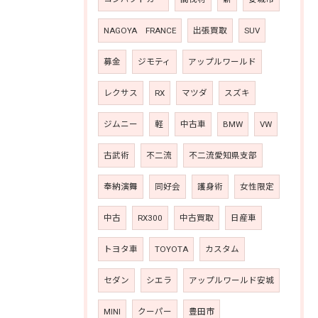
NAGOYA FRANCE
出張買取
SUV
募金
ジモティ
アップルワールド
レクサス
RX
マツダ
スズキ
ジムニー
軽
中古車
BMW
VW
古武術
不二流
不二流愛知県支部
奉納演舞
同好会
護身術
女性限定
中古
RX300
中古買取
日産車
トヨタ車
TOYOTA
カスタム
セダン
シエラ
アップルワールド安城
MINI
クーパー
豊田市