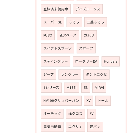
登録済未使用車
デイズルークス
スーパーGL
ふそう
三菱ふそう
FUSO
ekスペース
カムリ
スイフトスポーツ
スポーツ
スティングレー
ロータリーEV
Honda e
ジープ
ラングラー
タントエグゼ
1シリーズ
M135i
ES
MIRAI
NV100クリッパーバン
XV
トール
オーテック
ekクロス
EV
電気自動車
エヴリィ
軽バン