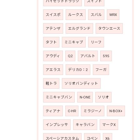
ハイゼットトラック
スイフト
スイスポ
ルークス
スバル
WRX
アテンザ
エルグランド
タウンエース
タフト
ミニキャブ
リーフ
アウディ
Q2
アバルト
595
アエラス
デリカD：2
フーガ
軽トラ
ソリオバンディット
ミニキャブバン
N-ONE
ソリオ
ティアナ
C-HR
ミラジーノ
N-BOX+
インプレッサ
キャラバン
マークX
スペーシアカスタム
コペン
X6