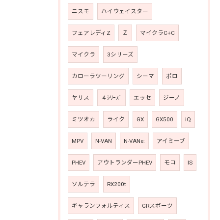
ニスモ
ハイウェイスター
フェアレディZ
Ｚ
マイクラC+C
マイクラ
3シリーズ
カローラツーリング
シーマ
ポロ
ヤリス
４ｼﾘｰｽﾞ
エッセ
ジーノ
ミツオカ
ライク
GX
GX500
iQ
MPV
N-VAN
N-VANe:
アイミーブ
PHEV
アウトランダーPHEV
モコ
IS
ソルテラ
RX200t
ギャランフォルティス
GRスポーツ