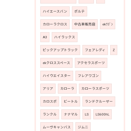
ハイエースバン
ポルテ
カローラクロス
中古車販売店
ekﾜｺﾞﾝ
A3
ハイラックス
ピックアップトラック
フェアレディ
Z
ekクロススペース
アクセラスポーツ
ハイウエイスター
フレアワゴン
アリア
カローラ
カローラスポーツ
カロスポ
ビートル
ランドクルーザー
ランクル
ナナマル
LS
LS600hL
ムーヴキャンバス
ジムニ