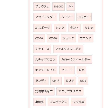
プリウスα
N-BOX
ﾉｰﾄ
アウトランダー
ハリアー
ジャガー
XFスポーツ
タンク
タント
セレナ
CX-60
MX-30
ジューク
ワゴンＲ
ミライース
フォルクスワーゲン
ステップワゴン
カローラフィールダー
エクストレイル
フリード
販売
ランディ
CH-Ｒ
ＳＵＶ
CX-5
安城市西尾市
エクリプスクロス
車販売
プロボックス
マツダ車