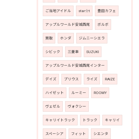
ご当地アイドル
star☆t
豊田カフェ
アップルワールド安城西尾
ボルボ
買取
ホンダ
ジムニーシエラ
シビック
三菱車
SUZUKI
アップルワールド安城西尾インター
デイズ
プリウス
ライズ
RAIZE
ハイゼット
ルーミー
ROOMY
ヴェゼル
ヴォクシー
キャリイトラック
トラック
キャリイ
スペーシア
フィット
シエンタ