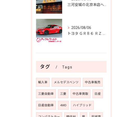
三河安城の北京本店へ✨️
2026/08/06
トヨタ ＧＲ８６ ＲＺ 入庫しました！！
タグ
Tags
輸入車
メルセデスベンツ
中古車販売
三菱自動車
三菱
中古車買取
日産
日産自動車
4WD
ハイブリッド
コンパクトカー
間伐材
薪
安城市