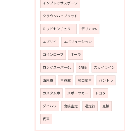
インプレッサスポーツ
クラウンハイブリッド
ミッドセンチュリー
デリカD:5
エブリイ
エボリューション
コペンローブ
オーラ
ロングスーパーGL
GR86
スカイライン
西尾市
車買取
軽自動車
バントラ
カスタム車
スポーツカー
トヨタ
ダイハツ
出張査定
過走行
点検
代車