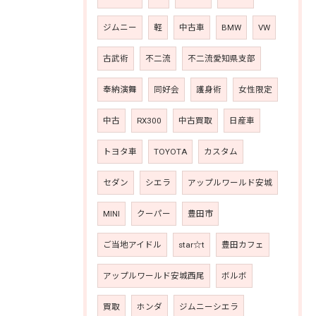
ジムニー
軽
中古車
BMW
VW
古武術
不二流
不二流愛知県支部
奉納演舞
同好会
護身術
女性限定
中古
RX300
中古買取
日産車
トヨタ車
TOYOTA
カスタム
セダン
シエラ
アップルワールド安城
MINI
クーパー
豊田市
ご当地アイドル
star☆t
豊田カフェ
アップルワールド安城西尾
ボルボ
買取
ホンダ
ジムニーシエラ