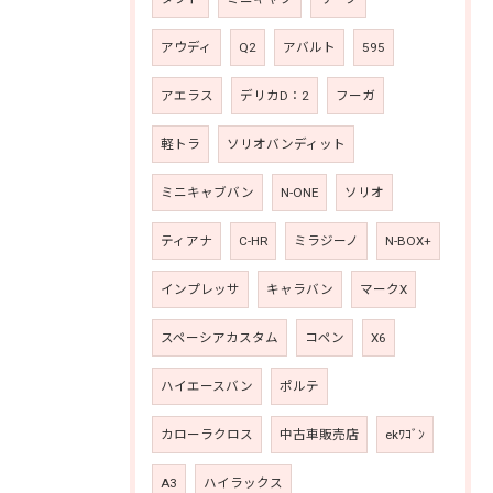
アウディ
Q2
アバルト
595
アエラス
デリカD：2
フーガ
軽トラ
ソリオバンディット
ミニキャブバン
N-ONE
ソリオ
ティアナ
C-HR
ミラジーノ
N-BOX+
インプレッサ
キャラバン
マークX
スペーシアカスタム
コペン
X6
ハイエースバン
ポルテ
カローラクロス
中古車販売店
ekﾜｺﾞﾝ
A3
ハイラックス