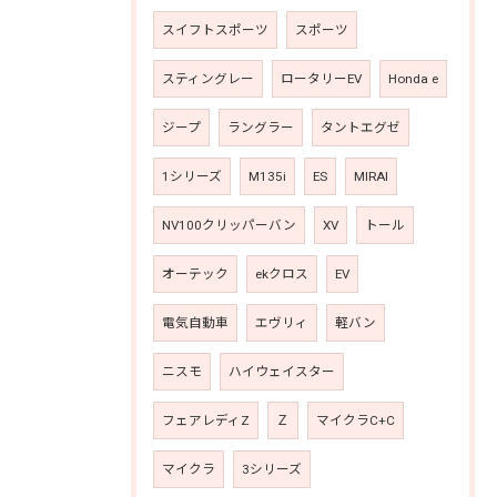
スイフトスポーツ
スポーツ
スティングレー
ロータリーEV
Honda e
ジープ
ラングラー
タントエグゼ
1シリーズ
M135i
ES
MIRAI
NV100クリッパーバン
XV
トール
オーテック
ekクロス
EV
電気自動車
エヴリィ
軽バン
ニスモ
ハイウェイスター
フェアレディZ
Ｚ
マイクラC+C
マイクラ
3シリーズ