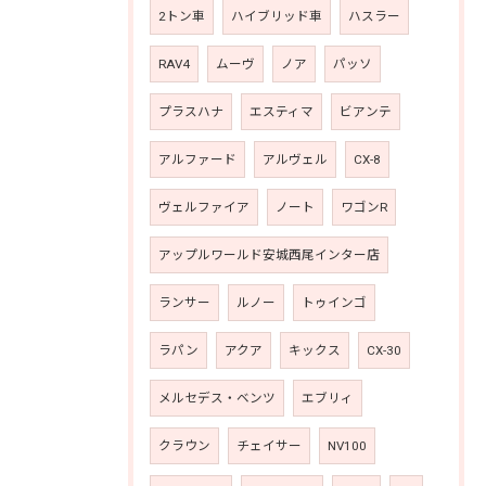
2トン車
ハイブリッド車
ハスラー
RAV4
ムーヴ
ノア
パッソ
プラスハナ
エスティマ
ビアンテ
アルファード
アルヴェル
CX-8
ヴェルファイア
ノート
ワゴンR
アップルワールド安城西尾インター店
ランサー
ルノー
トゥインゴ
ラパン
アクア
キックス
CX-30
メルセデス・ベンツ
エブリィ
クラウン
チェイサー
NV100