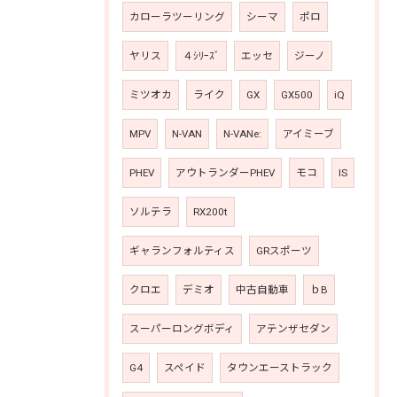
カローラツーリング
シーマ
ポロ
ヤリス
４ｼﾘｰｽﾞ
エッセ
ジーノ
ミツオカ
ライク
GX
GX500
iQ
MPV
N-VAN
N-VANe:
アイミーブ
PHEV
アウトランダーPHEV
モコ
IS
ソルテラ
RX200t
ギャランフォルティス
GRスポーツ
クロエ
デミオ
中古自動車
ｂB
スーパーロングボディ
アテンザセダン
G4
スペイド
タウンエーストラック