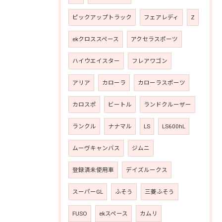
ピックアップトラック
フェアレディ
Z
ekクロススペース
アクセラスポーツ
ハイウエイスター
フレアワゴン
アリア
カローラ
カローラスポーツ
カロスポ
ビートル
ランドクルーザー
ランクル
ナナマル
LS
LS600hL
ムーヴキャンバス
ジムニ
登録済未使用車
デイズルークス
スーパーGL
ふそう
三菱ふそう
FUSO
ekスペース
カムリ