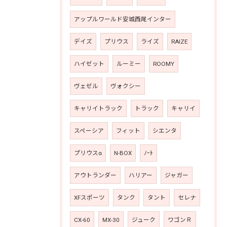
アップルワールド安城西尾インター
デイズ
プリウス
ライズ
RAIZE
ハイゼット
ルーミー
ROOMY
ヴェゼル
ヴォクシー
キャリイトラック
トラック
キャリイ
スペーシア
フィット
シエンタ
プリウスα
N-BOX
ﾉｰﾄ
アウトランダー
ハリアー
ジャガー
XFスポーツ
タンク
タント
セレナ
CX-60
MX-30
ジューク
ワゴンＲ