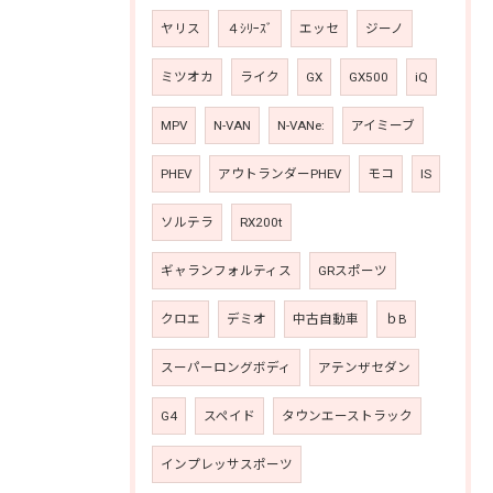
ヤリス
４ｼﾘｰｽﾞ
エッセ
ジーノ
ミツオカ
ライク
GX
GX500
iQ
MPV
N-VAN
N-VANe:
アイミーブ
PHEV
アウトランダーPHEV
モコ
IS
ソルテラ
RX200t
ギャランフォルティス
GRスポーツ
クロエ
デミオ
中古自動車
ｂB
スーパーロングボディ
アテンザセダン
G4
スペイド
タウンエーストラック
インプレッサスポーツ