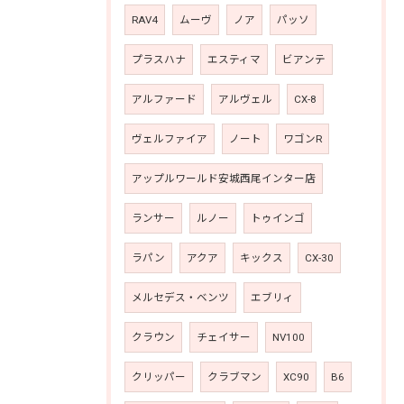
RAV4
ムーヴ
ノア
パッソ
プラスハナ
エスティマ
ビアンテ
アルファード
アルヴェル
CX-8
ヴェルファイア
ノート
ワゴンR
アップルワールド安城西尾インター店
ランサー
ルノー
トゥインゴ
ラパン
アクア
キックス
CX-30
メルセデス・ベンツ
エブリィ
クラウン
チェイサー
NV100
クリッパー
クラブマン
XC90
B6