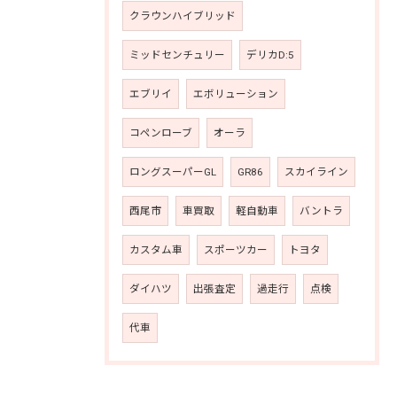
クラウンハイブリッド
ミッドセンチュリー
デリカD:5
エブリイ
エボリューション
コペンローブ
オーラ
ロングスーパーGL
GR86
スカイライン
西尾市
車買取
軽自動車
バントラ
カスタム車
スポーツカー
トヨタ
ダイハツ
出張査定
過走行
点検
代車