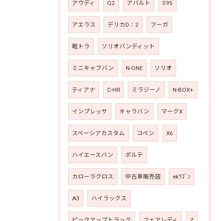
アウディ
Q2
アバルト
595
アエラス
デリカD：2
フーガ
軽トラ
ソリオバンディット
ミニキャブバン
N-ONE
ソリオ
ティアナ
C-HR
ミラジーノ
N-BOX+
インプレッサ
キャラバン
マークX
スペーシアカスタム
コペン
X6
ハイエースバン
ポルテ
カローラクロス
中古車販売店
ekﾜｺﾞﾝ
A3
ハイラックス
ピックアップトラック
フェアレディ
Z