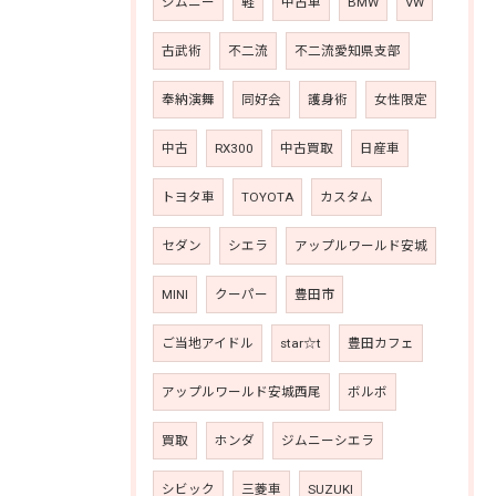
ジムニー
軽
中古車
BMW
VW
古武術
不二流
不二流愛知県支部
奉納演舞
同好会
護身術
女性限定
中古
RX300
中古買取
日産車
トヨタ車
TOYOTA
カスタム
セダン
シエラ
アップルワールド安城
MINI
クーパー
豊田市
ご当地アイドル
star☆t
豊田カフェ
アップルワールド安城西尾
ボルボ
買取
ホンダ
ジムニーシエラ
シビック
三菱車
SUZUKI