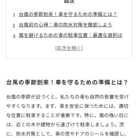
目次
台風の季節到来！車を守るための準備とは？
台風前の心得：車の防水対策を徹底しよう
風を避けるための車の駐車位置：最適な選択は
どれ？
運転時の注意点：台風の中でも安全に走る方法
万が一に備える！車内に必須の備蓄品と緊急連
絡先
台風の季節到来！車を守るための準備とは？
台風後の車点検：安全確認はこう行う
安全なドライブのために、今すぐできる台風対
台風の季節が近づくと、私たちの車も自然の影響を受け
策まとめ
やすくなります。まず、車を安全に保つためには、適切
な位置に駐車することが重要です。特に、風の強い日に
は、近くの木や建物から遠ざけて駐車しましょう。次
に、防水対策として、車の窓やドアのシールを確認し、