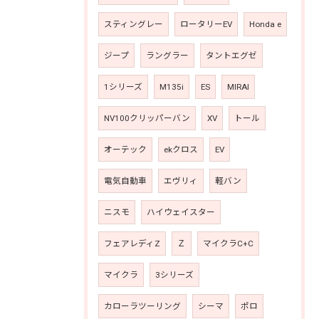
スティングレー
ロータリーEV
Honda e
ジープ
ラングラー
タントエグゼ
1シリーズ
M135i
ES
MIRAI
NV100クリッパーバン
XV
トール
オーテック
ekクロス
EV
電気自動車
エヴリィ
軽バン
ニスモ
ハイウェイスター
フェアレディZ
Ｚ
マイクラC+C
マイクラ
3シリーズ
カローラツーリング
シーマ
ポロ