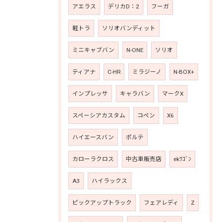
アエラス
デリカD：2
フーガ
軽トラ
ソリオバンディット
ミニキャブバン
N-ONE
ソリオ
ティアナ
C-HR
ミラジーノ
N-BOX+
インプレッサ
キャラバン
マークX
スペーシアカスタム
コペン
X6
ハイエースバン
ポルテ
カローラクロス
中古車販売店
ekﾜｺﾞﾝ
A3
ハイラックス
ピックアップトラック
フェアレディ
Z