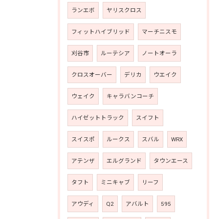
ランエボ
ヤリスクロス
フィットハイブリッド
マーチニスモ
刈谷市
ルーテシア
ノートオーラ
クロスオーバー
デリカ
ウエイク
ウェイク
キャラバンコーチ
ハイゼットトラック
スイフト
スイスポ
ルークス
スバル
WRX
アテンザ
エルグランド
タウンエース
タフト
ミニキャブ
リーフ
アウディ
Q2
アバルト
595