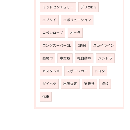
ミッドセンチュリー
デリカD:5
エブリイ
エボリューション
コペンローブ
オーラ
ロングスーパーGL
GR86
スカイライン
西尾市
車買取
軽自動車
バントラ
カスタム車
スポーツカー
トヨタ
ダイハツ
出張査定
過走行
点検
代車