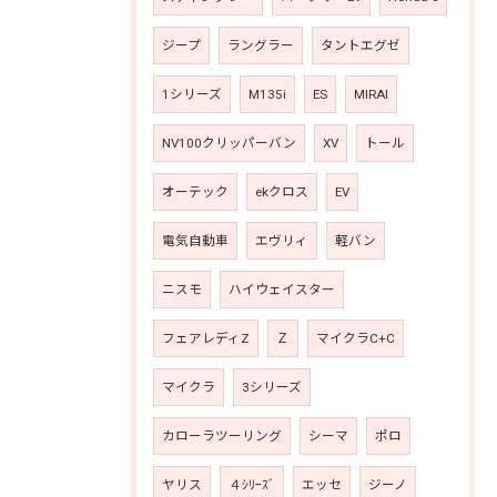
ジープ
ラングラー
タントエグゼ
1シリーズ
M135i
ES
MIRAI
NV100クリッパーバン
XV
トール
オーテック
ekクロス
EV
電気自動車
エヴリィ
軽バン
ニスモ
ハイウェイスター
フェアレディZ
Ｚ
マイクラC+C
マイクラ
3シリーズ
カローラツーリング
シーマ
ポロ
ヤリス
４ｼﾘｰｽﾞ
エッセ
ジーノ