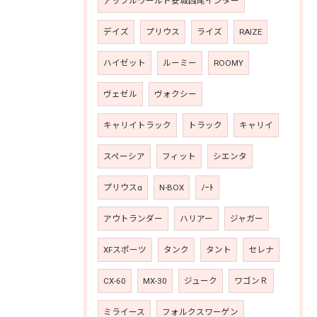
アップルワールド安城西尾インター
デイズ
プリウス
ライズ
RAIZE
ハイゼット
ルーミー
ROOMY
ヴェゼル
ヴォクシー
キャリイトラック
トラック
キャリイ
スペーシア
フィット
シエンタ
プリウスα
N-BOX
ﾉｰﾄ
アウトランダー
ハリアー
ジャガー
XFスポーツ
タンク
タント
セレナ
CX-60
MX-30
ジューク
ワゴンＲ
ミライース
フォルクスワーゲン