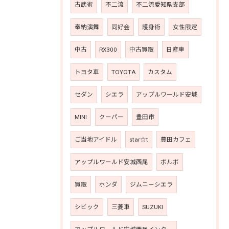
古武術
不二流
不二流愛知県支部
奉納演舞
同好会
護身術
女性限定
中古
RX300
中古買取
日産車
トヨタ車
TOYOTA
カスタム
セダン
シエラ
アップルワールド安城
MINI
クーパー
豊田市
ご当地アイドル
star☆t
豊田カフェ
アップルワールド安城西尾
ボルボ
買取
ホンダ
ジムニーシエラ
シビック
三菱車
SUZUKI