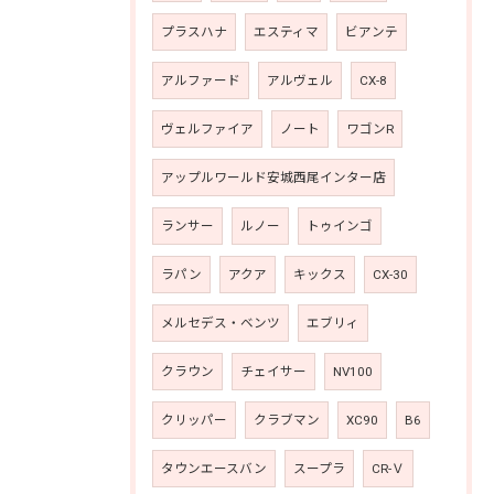
プラスハナ
エスティマ
ビアンテ
アルファード
アルヴェル
CX-8
ヴェルファイア
ノート
ワゴンR
アップルワールド安城西尾インター店
ランサー
ルノー
トゥインゴ
ラパン
アクア
キックス
CX-30
メルセデス・ベンツ
エブリィ
クラウン
チェイサー
NV100
クリッパー
クラブマン
XC90
B6
タウンエースバン
スープラ
CR-Ｖ