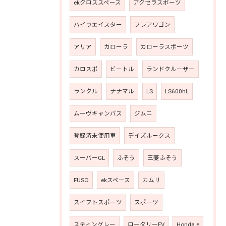
ekクロススペース
アクセラスポーツ
ハイウエイスター
フレアワゴン
アリア
カローラ
カローラスポーツ
カロスポ
ビートル
ランドクルーザー
ランクル
ナナマル
LS
LS600hL
ムーヴキャンバス
ジムニ
登録済未使用車
デイズルークス
スーパーGL
ふそう
三菱ふそう
FUSO
ekスペース
カムリ
スイフトスポーツ
スポーツ
スティングレー
ロータリーEV
Honda e