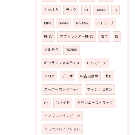
ミツオカ
ライク
GX
GX500
iQ
MPV
N-VAN
N-VANe:
アイミーブ
PHEV
アウトランダーPHEV
モコ
IS
ソルテラ
RX200t
ギャランフォルティス
GRスポーツ
クロエ
デミオ
中古自動車
ｂB
スーパーロングボディ
アテンザセダン
G4
スペイド
タウンエーストラック
インプレッサスポーツ
クラウンハイブリッド